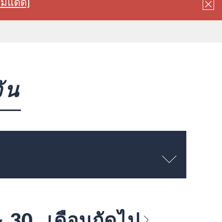
ลมแดด]
ัน
～ 30
เดือนถัดไป