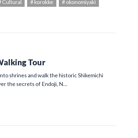
# Cultural
# korokke
# okonomiyaki
Walking Tour
nto shrines and walk the historic Shikemichi
ver the secrets of Endoji, N…