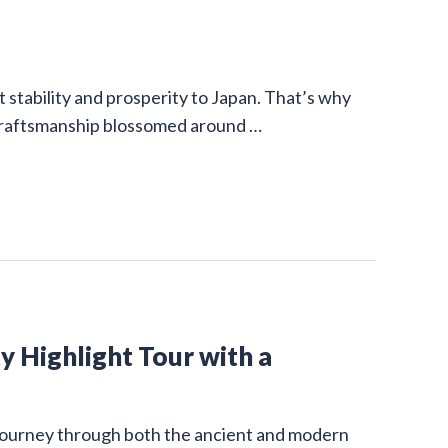
stability and prosperity to Japan. That’s why
 craftsmanship blossomed around …
y Highlight Tour with a
g journey through both the ancient and modern