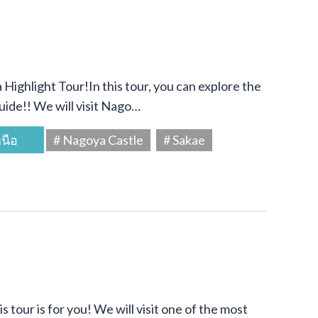
Highlight Tour!In this tour, you can explore the
uide!! We will visit Nago…
นือ
# Nagoya Castle
# Sakae
s tour is for you! We will visit one of the most