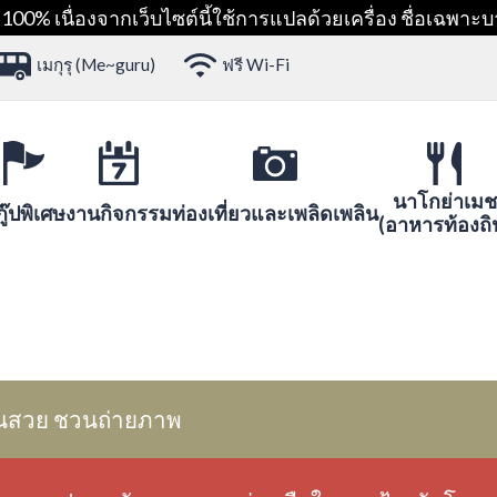
00% เนื่องจากเว็บไซต์นี้ใช้การแปลด้วยเครื่อง ชื่อเฉพาะบ
เมกุรุ (Me~guru)
ฟรี Wi-Fi
นาโกย่าเมช
ู๊ปพิเศษ
งานกิจกรรม
ท่องเที่ยวและเพลิดเพลิน
(อาหารท้องถิ
นสวย ชวนถ่ายภาพ