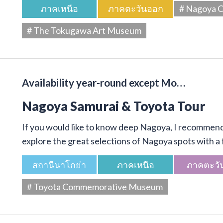
ภาคเหนือ
ภาคตะวันออก
# Nagoya C
# The Tokugawa Art Museum
Availability year-round except Mo…
Nagoya Samurai & Toyota Tour
If you would like to know deep Nagoya, I recommend 
explore the great selections of Nagoya spots with a f
สถานีนาโกย่า
ภาคเหนือ
ภาคตะวั
# Toyota Commemorative Museum