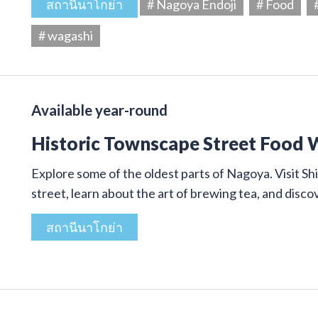
สถานีนาโกย่า
# Nagoya Endoji
# Food
# wagashi
Available year-round
Historic Townscape Street Food 
Explore some of the oldest parts of Nagoya. Visit Shi
street, learn about the art of brewing tea, and disco
สถานีนาโกย่า