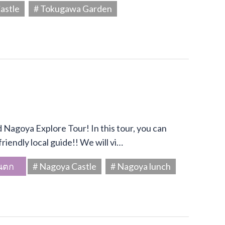
astle
# Tokugawa Garden
Nagoya Explore Tour! In this tour, you can
riendly local guide!! We will vi…
นตก
# Nagoya Castle
# Nagoya lunch