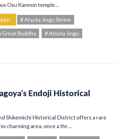
amous Osu Kannon temple…
นออก
# Atsuta Jingu Shrine
a Great Buddha
# Atsuta Jingu
Nagoya’s Endoji Historical
 Shikemichi Historical District offers a rare
his charming area, once a thr…