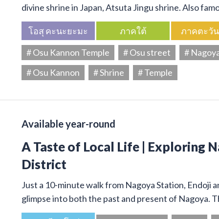
divine shrine in Japan, Atsuta Jingu shrine. Also f
โอสุ คะนะยะมะ
ภาคใต้
ภาคตะวั
# Osu Kannon Temple
# Osu street
# Nagoy
# Osu Kannon
# Shrine
# Temple
Available year-round
A Taste of Local Life | Exploring 
District
Just a 10-minute walk from Nagoya Station, Endoji and
glimpse into both the past and present of Nagoya. T