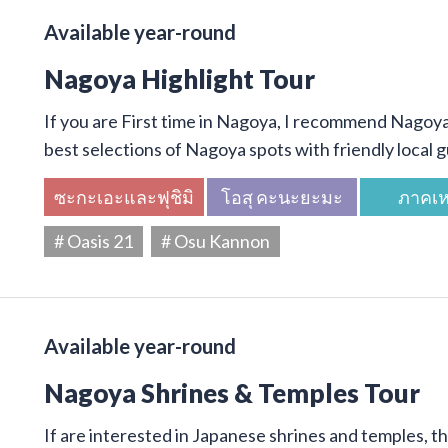
Available year-round
Nagoya Highlight Tour
If you are First time in Nagoya, I recommend Nagoya 
best selections of Nagoya spots with friendly local g
ซะกะเอะและฟุชิมิ
โอสุ คะนะยะมะ
ภาคเห
# Oasis 21
# Osu Kannon
Available year-round
Nagoya Shrines & Temples Tour
If are interested in Japanese shrines and temples, thi