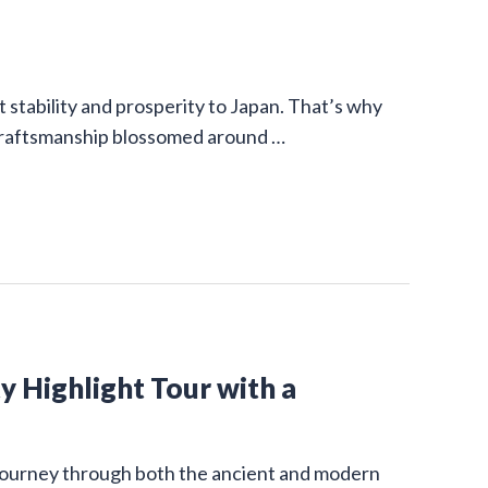
stability and prosperity to Japan. That’s why
 craftsmanship blossomed around …
y Highlight Tour with a
g journey through both the ancient and modern