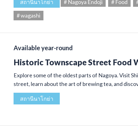
สถานีนาโกย่า
# Nagoya Endoji
# Food
# wagashi
Available year-round
Historic Townscape Street Food 
Explore some of the oldest parts of Nagoya. Visit Shi
street, learn about the art of brewing tea, and disco
สถานีนาโกย่า