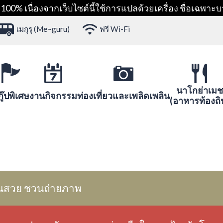
00% เนื่องจากเว็บไซต์นี้ใช้การแปลด้วยเครื่อง ชื่อเฉพาะบ
เมกุรุ (Me~guru)
ฟรี Wi-Fi
นาโกย่าเมช
ู๊ปพิเศษ
งานกิจกรรม
ท่องเที่ยวและเพลิดเพลิน
(อาหารท้องถิ
นสวย ชวนถ่ายภาพ