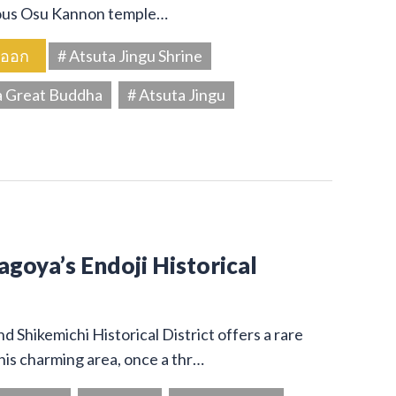
amous Osu Kannon temple…
นออก
# Atsuta Jingu Shrine
a Great Buddha
# Atsuta Jingu
Nagoya’s Endoji Historical
 Shikemichi Historical District offers a rare
his charming area, once a thr…