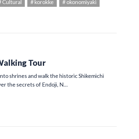
# Cultural
# korokke
# okonomiyaki
Walking Tour
nto shrines and walk the historic Shikemichi
ver the secrets of Endoji, N…