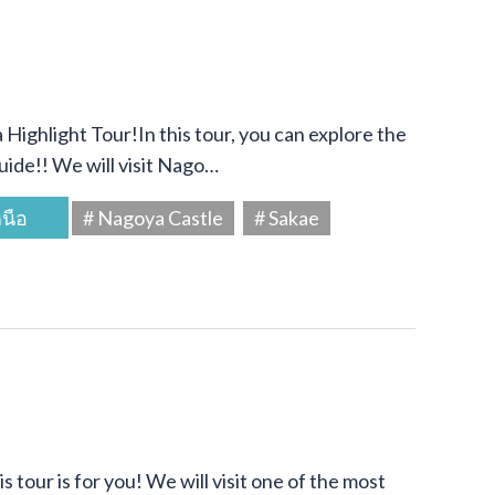
Highlight Tour!In this tour, you can explore the
uide!! We will visit Nago…
นือ
# Nagoya Castle
# Sakae
s tour is for you! We will visit one of the most