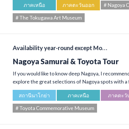
ภาคเหนือ
ภาคตะวันออก
# Nagoya C
# The Tokugawa Art Museum
Availability year-round except Mo…
Nagoya Samurai & Toyota Tour
If you would like to know deep Nagoya, I recommend 
explore the great selections of Nagoya spots with a f
สถานีนาโกย่า
ภาคเหนือ
ภาคตะวั
# Toyota Commemorative Museum