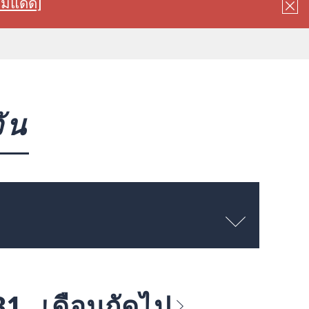
ลมแดด]
ัน
 31
เดือนถัดไป