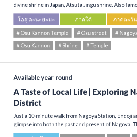
divine shrine in Japan, Atsuta Jingu shrine. Also f
โอสุ คะนะยะมะ
ภาคใต้
ภาคตะวั
# Osu Kannon Temple
# Osu street
# Nagoy
# Osu Kannon
# Shrine
# Temple
Available year-round
A Taste of Local Life | Exploring 
District
Just a 10-minute walk from Nagoya Station, Endoji and
glimpse into both the past and present of Nagoya. T