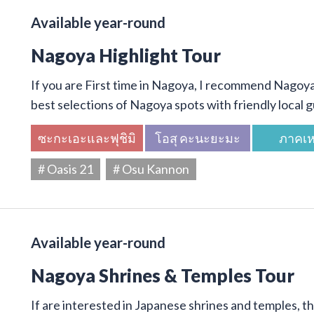
Available year-round
Nagoya Highlight Tour
If you are First time in Nagoya, I recommend Nagoya 
best selections of Nagoya spots with friendly local g
ซะกะเอะและฟุชิมิ
โอสุ คะนะยะมะ
ภาคเห
# Oasis 21
# Osu Kannon
Available year-round
Nagoya Shrines & Temples Tour
If are interested in Japanese shrines and temples, thi