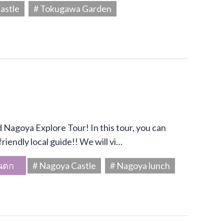
astle
# Tokugawa Garden
Nagoya Explore Tour! In this tour, you can
riendly local guide!! We will vi…
นตก
# Nagoya Castle
# Nagoya lunch