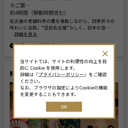
※ご要…
約4時間（移動時間含む）
名古屋の老舗料亭の趣を堪能しながら、四季折々の
味わいに舌鼓。“芸処名古屋”らしく、日本の音…
詳細を見る
半日
小学5年生以上
当サイトでは、サイトの利便性の向上を目
的に Cookie を使用します。
料亭と芸者
詳細は「
プライバシーポリシー
」をご確認
ください。
なお、ブラウザの設定によりCookieの機能
を変更することもできます。
OK