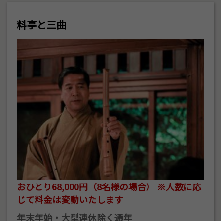
料亭と三曲
おひとり68,000円（8名様の場合） ※人数に応
じて料金は変動いたします
年末年始・大型連休除く通年