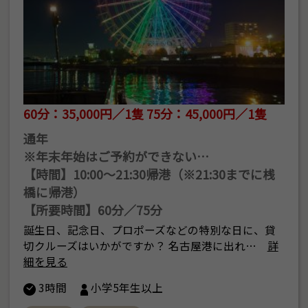
60分：35,000円／1隻 75分：45,000円／1隻
通年
※年末年始はご予約ができない…
【時間】10:00～21:30帰港（※21:30までに桟
橋に帰港）
【所要時間】60分／75分
誕生日、記念日、プロポーズなどの特別な日に、貸
切クルーズはいかがですか？ 名古屋港に出れ…
詳
細を見る
3時間
小学5年生以上