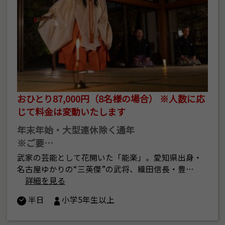
おひとり87,000円（8名様の場合） ※人数に応
じて料金は変動いたします
年末年始・大型連休除く通年
※ご要…
武家の芸能として花開いた「能楽」。愛知県出身・
名古屋ゆかりの“三英傑”の武将、織田信長・豊…
詳細を見る
半日
小学5年生以上