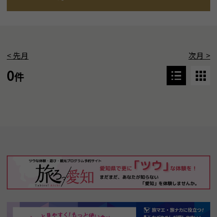
<
先月
次月
>
0
件