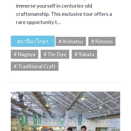
immerse yourself in centuries-old
craftsmanship. This exclusive tour offers a
rare opportunity t…
สถานีนาโกย่า
# Arimatsu
# Kimono
# Nagoya
# Tie-Dye
# Yukata
# Traditional Craft