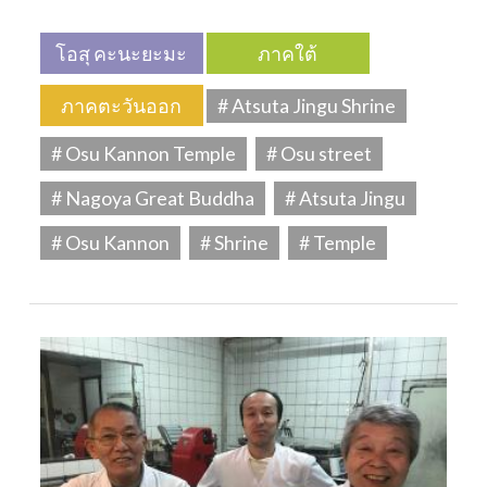
โอสุ คะนะยะมะ
ภาคใต้
ภาคตะวันออก
# Atsuta Jingu Shrine
# Osu Kannon Temple
# Osu street
# Nagoya Great Buddha
# Atsuta Jingu
# Osu Kannon
# Shrine
# Temple