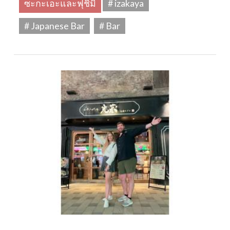
ซะกะเอะและฟุชิมิ
# izakaya
# Japanese Bar
# Bar