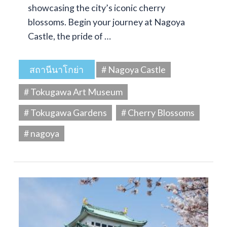
showcasing the city’s iconic cherry
blossoms. Begin your journey at Nagoya
Castle, the pride of …
สถานีนาโกย่า
# Nagoya Castle
# Tokugawa Art Museum
# Tokugawa Gardens
# Cherry Blossoms
# nagoya