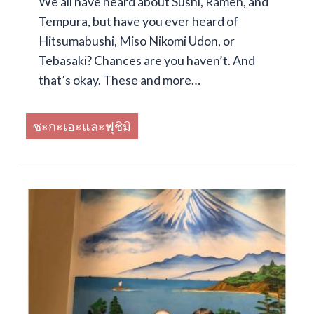
We all have heard about Sushi, Ramen, and
Tempura, but have you ever heard of
Hitsumabushi, Miso Nikomi Udon, or
Tebasaki? Chances are you haven’t. And
that’s okay. These and more…
ซะกะเอะและฟุชิมิ