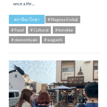
once a thr…
สถานีนาโกย่า
# Nagoya Endoji
# Food
# Cultural
# korokke
# okonomiyaki
# wagashi