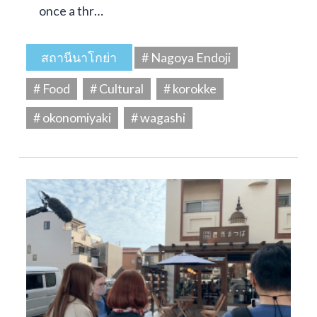
once a thr…
สถานีนาโกย่า
# Nagoya Endoji
# Food
# Cultural
# korokke
# okonomiyaki
# wagashi