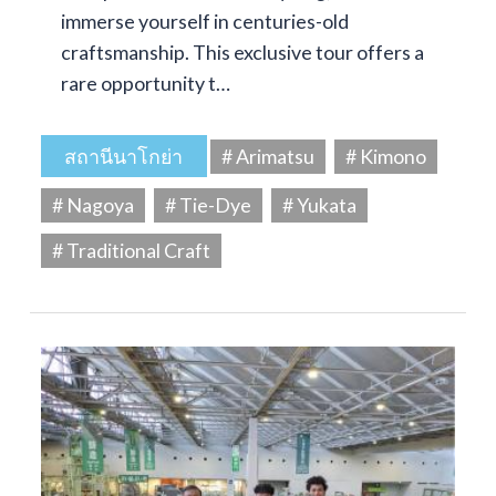
immerse yourself in centuries-old
craftsmanship. This exclusive tour offers a
rare opportunity t…
สถานีนาโกย่า
# Arimatsu
# Kimono
# Nagoya
# Tie-Dye
# Yukata
# Traditional Craft