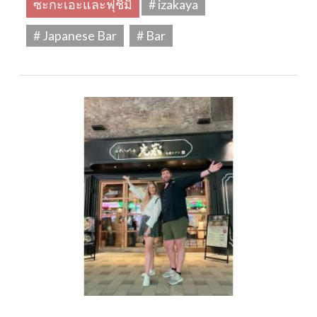
ซะกะเอะและฟุชิมิ
# izakaya
# Japanese Bar
# Bar