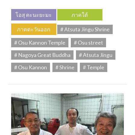
โอสุ คะนะยะมะ
ภาคใต้
ภาคตะวันออก
# Atsuta Jingu Shrine
# Osu Kannon Temple
# Osu street
# Nagoya Great Buddha
# Atsuta Jingu
# Osu Kannon
# Shrine
# Temple