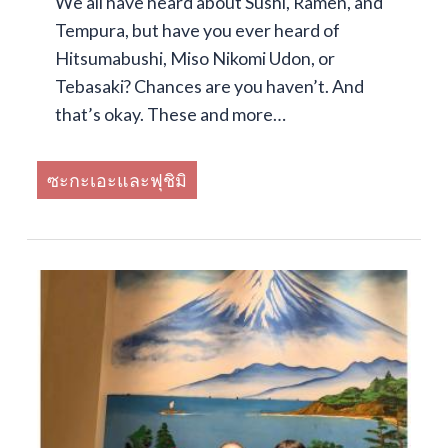
We all have heard about Sushi, Ramen, and
Tempura, but have you ever heard of
Hitsumabushi, Miso Nikomi Udon, or
Tebasaki? Chances are you haven’t. And
that’s okay. These and more…
ซะกะเอะและฟุชิมิ