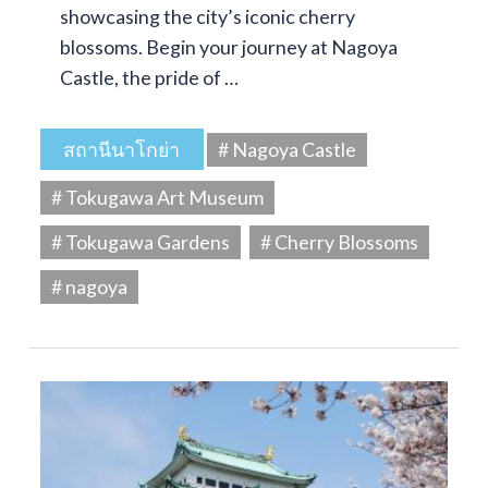
showcasing the city’s iconic cherry
blossoms. Begin your journey at Nagoya
Castle, the pride of …
สถานีนาโกย่า
# Nagoya Castle
# Tokugawa Art Museum
# Tokugawa Gardens
# Cherry Blossoms
# nagoya