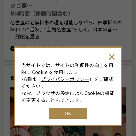
※ご要…
約4時間（移動時間含む）
名古屋の老舗料亭の趣を堪能しながら、四季折々の
味わいに舌鼓。“芸処名古屋”らしく、日本の音…
詳細を見る
半日
小学5年生以上
当サイトでは、サイトの利便性の向上を目
的に Cookie を使用します。
料亭と芸者
詳細は「
プライバシーポリシー
」をご確認
ください。
なお、ブラウザの設定によりCookieの機能
を変更することもできます。
OK