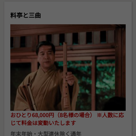
料亭と三曲
おひとり68,000円（8名様の場合） ※人数に応
じて料金は変動いたします
年末年始・大型連休除く通年