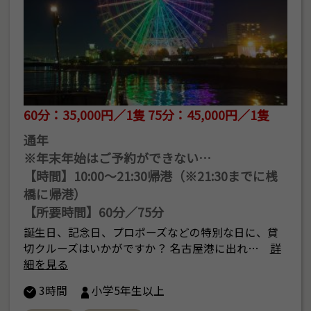
60分：35,000円／1隻 75分：45,000円／1隻
通年
※年末年始はご予約ができない…
【時間】10:00～21:30帰港（※21:30までに桟
橋に帰港）
【所要時間】60分／75分
誕生日、記念日、プロポーズなどの特別な日に、貸
切クルーズはいかがですか？ 名古屋港に出れ…
詳
細を見る
3時間
小学5年生以上