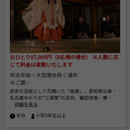
おひとり87,000円（8名様の場合） ※人数に応
じて料金は変動いたします
年末年始・大型連休除く通年
※ご要…
武家の芸能として花開いた「能楽」。愛知県出身・
名古屋ゆかりの“三英傑”の武将、織田信長・豊…
詳細を見る
半日
小学5年生以上