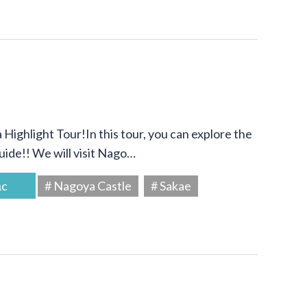
Highlight Tour!In this tour, you can explore the
uide!! We will visit Nago…
ắc
# Nagoya Castle
# Sakae