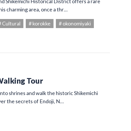
 Shikemichi Historical District offers a rare
his charming area, once a thr…
# Cultural
# korokke
# okonomiyaki
Walking Tour
nto shrines and walk the historic Shikemichi
ver the secrets of Endoji, N…