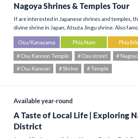
Nagoya Shrines & Temples Tour
If are interested in Japanese shrines and temples, thi
divine shrine in Japan, Atsuta Jingu shrine. Also f
Osu/Kanayama
Phía Nam
Phía Đô
# Osu Kannon Temple
# Osu street
# Nagoy
# Osu Kannon
# Shrine
# Temple
Available year-round
A Taste of Local Life | Exploring 
District