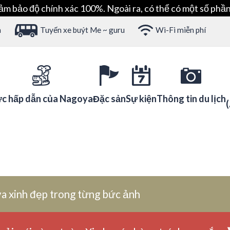
ảm bảo độ chính xác 100%. Ngoài ra, có thể có một số phần
h
Tuyến xe buýt Me ~ guru
Wi-Fi miễn phí
c hấp dẫn của Nagoya
Đặc sản
Sự kiện
Thông tin du lịch
a xinh đẹp trong từng bức ảnh