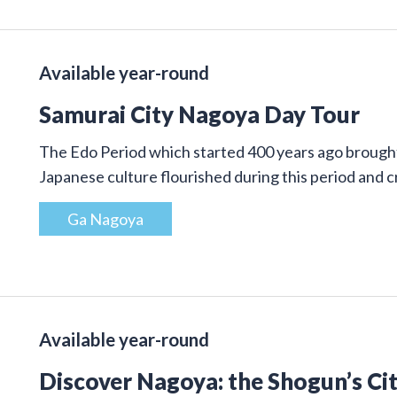
Available year-round
Samurai City Nagoya Day Tour
The Edo Period which started 400 years ago brought 
Japanese culture flourished during this period and
Ga Nagoya
Available year-round
Discover Nagoya: the Shogun’s Cit