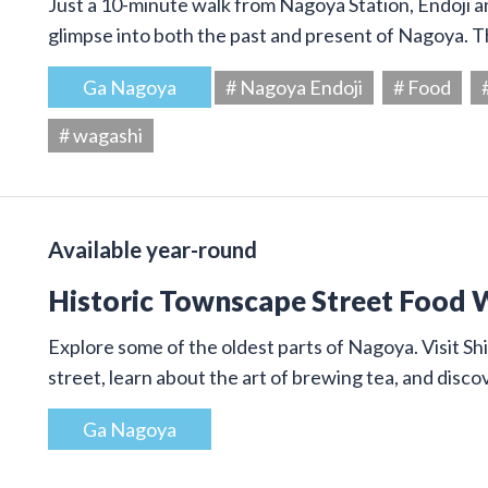
Just a 10-minute walk from Nagoya Station, Endoji and
glimpse into both the past and present of Nagoya. T
Ga Nagoya
# Nagoya Endoji
# Food
# wagashi
Available year-round
Historic Townscape Street Food 
Explore some of the oldest parts of Nagoya. Visit Shi
street, learn about the art of brewing tea, and disco
Ga Nagoya