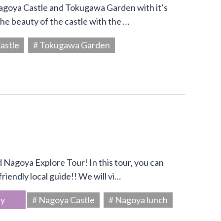
Nagoya Castle and Tokugawa Garden with it’s
he beauty of the castle with the …
astle
# Tokugawa Garden
Nagoya Explore Tour! In this tour, you can
riendly local guide!! We will vi…
ây
# Nagoya Castle
# Nagoya lunch