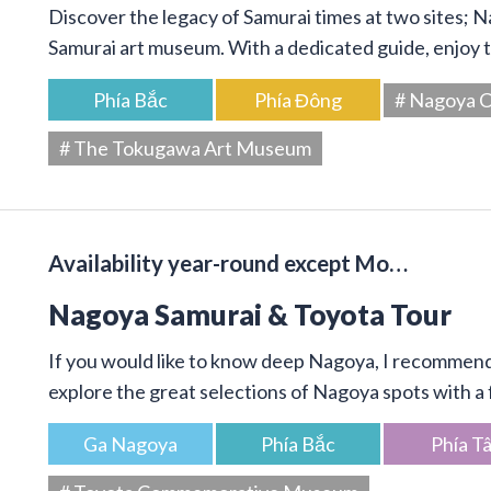
Discover the legacy of Samurai times at two sites; 
Samurai art museum. With a dedicated guide, enjoy t
Phía Bắc
Phía Đông
# Nagoya C
# The Tokugawa Art Museum
Availability year-round except Mo…
Nagoya Samurai & Toyota Tour
If you would like to know deep Nagoya, I recommend 
explore the great selections of Nagoya spots with a f
Ga Nagoya
Phía Bắc
Phía T