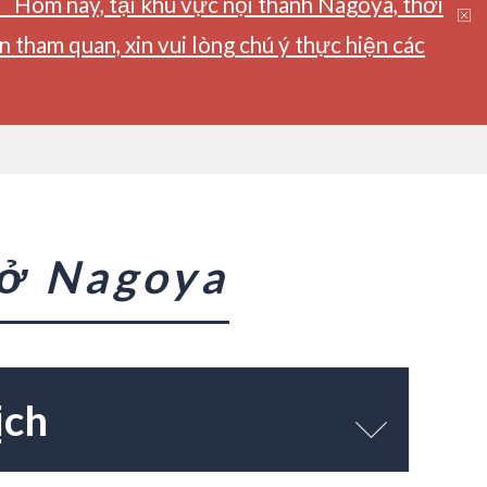
】Hôm nay, tại khu vực nội thành Nagoya, thời
tham quan, xin vui lòng chú ý thực hiện các
 ở Nagoya
ịch