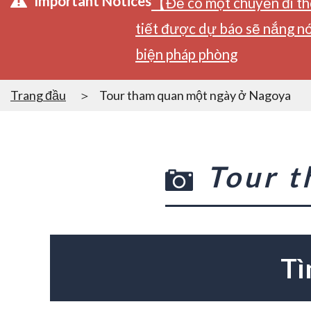
Important Notices
【Để có một chuyến đi tho
tiết được dự báo sẽ nắng nó
biện pháp phòng
Trang đầu
Tour tham quan một ngày ở Nagoya
Tour 
Tì