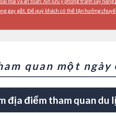
ải mái và an toàn: Xin lưu ý phòng tránh say nắng
ng gay gắt. Để quý khách có thể tận hưởng chuyến 
tham quan một ngày
m địa điểm tham quan du l