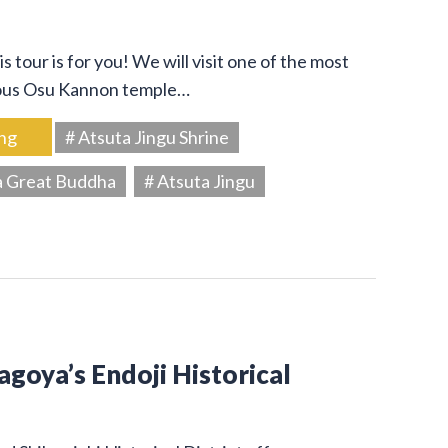
s tour is for you! We will visit one of the most
amous Osu Kannon temple…
ng
# Atsuta Jingu Shrine
a Great Buddha
# Atsuta Jingu
Nagoya’s Endoji Historical