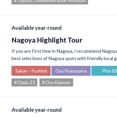
# Toyota Commemorative Museum
Available year-round
Nagoya Highlight Tour
If you are First time in Nagoya, I recommend Nagoya 
best selections of Nagoya spots with friendly local g
Sakae – Fushimi
Osu/Kanayama
Phía B
# Oasis 21
# Osu Kannon
Available year-round