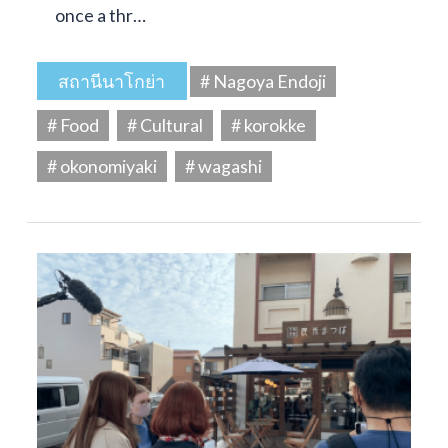
once a thr…
สถานีนาโกย่า
# Nagoya Endoji
# Food
# Cultural
# korokke
# okonomiyaki
# wagashi