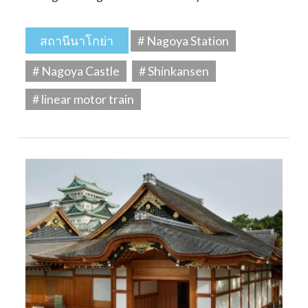
สถานีนาโกย่า
# Nagoya Station
# Nagoya Castle
# Shinkansen
# linear motor train