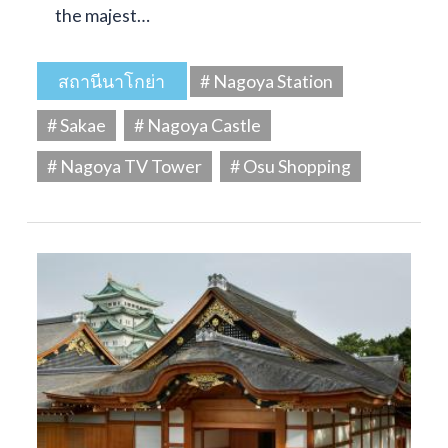
the majest…
สถานีนาโกย่า
# Nagoya Station
# Sakae
# Nagoya Castle
# Nagoya TV Tower
# Osu Shopping