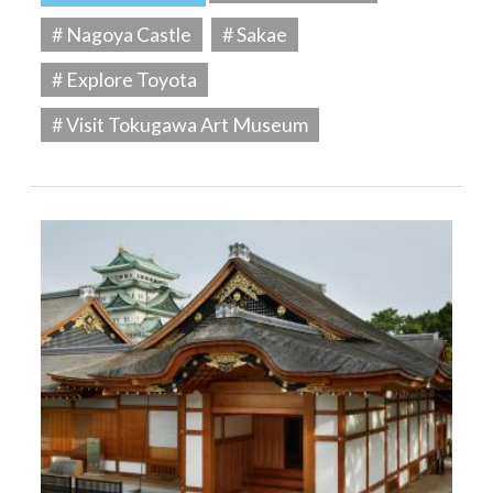
# Nagoya Castle
# Sakae
# Explore Toyota
# Visit Tokugawa Art Museum