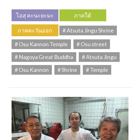
โอสุ คะนะยะมะ
ภาคใต้
ภาคตะวันออก
# Atsuta Jingu Shrine
# Osu Kannon Temple
# Osu street
# Nagoya Great Buddha
# Atsuta Jingu
# Osu Kannon
# Shrine
# Temple