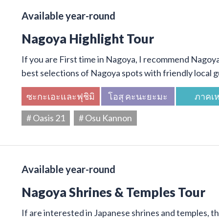
Available year-round
Nagoya Highlight Tour
If you are First time in Nagoya, I recommend Nagoya 
best selections of Nagoya spots with friendly local g
ซะกะเอะและฟุชิมิ
โอสุ คะนะยะมะ
ภาคเห
# Oasis 21
# Osu Kannon
Available year-round
Nagoya Shrines & Temples Tour
If are interested in Japanese shrines and temples, thi