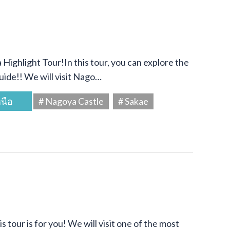
Highlight Tour!In this tour, you can explore the
uide!! We will visit Nago…
นือ
# Nagoya Castle
# Sakae
s tour is for you! We will visit one of the most