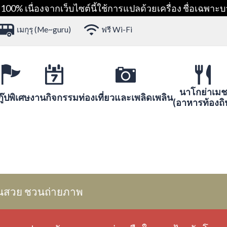
00% เนื่องจากเว็บไซต์นี้ใช้การแปลด้วยเครื่อง ชื่อเฉพาะบ
เมกุรุ (Me~guru)
ฟรี Wi-Fi
นาโกย่าเมช
ู๊ปพิเศษ
งานกิจกรรม
ท่องเที่ยวและเพลิดเพลิน
(อาหารท้องถิ
นสวย ชวนถ่ายภาพ