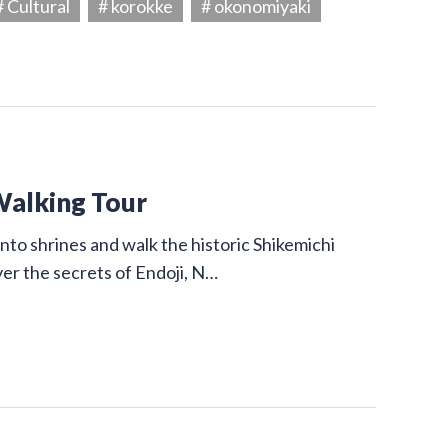
# Cultural
# korokke
# okonomiyaki
Walking Tour
nto shrines and walk the historic Shikemichi
ver the secrets of Endoji, N…