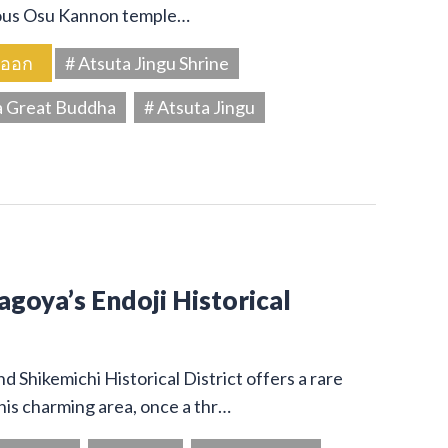
amous Osu Kannon temple…
นออก
# Atsuta Jingu Shrine
a Great Buddha
# Atsuta Jingu
Nagoya’s Endoji Historical
 Shikemichi Historical District offers a rare
his charming area, once a thr…