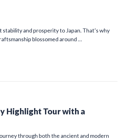
stability and prosperity to Japan. That’s why
 craftsmanship blossomed around …
y Highlight Tour with a
g journey through both the ancient and modern