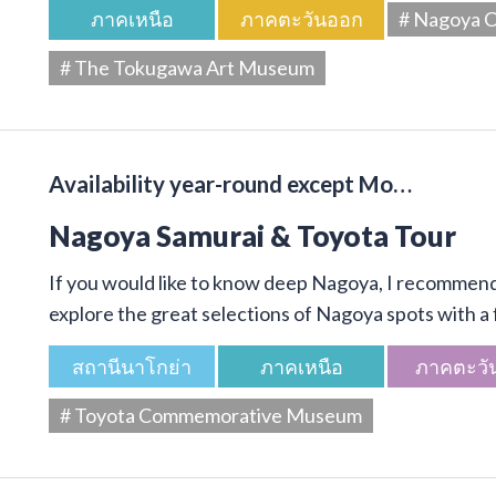
ภาคเหนือ
ภาคตะวันออก
# Nagoya C
# The Tokugawa Art Museum
Availability year-round except Mo…
Nagoya Samurai & Toyota Tour
If you would like to know deep Nagoya, I recommend 
explore the great selections of Nagoya spots with a f
สถานีนาโกย่า
ภาคเหนือ
ภาคตะวั
# Toyota Commemorative Museum