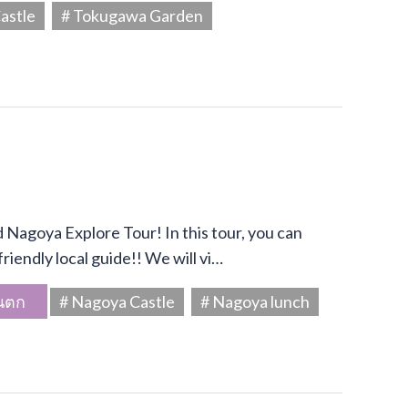
astle
# Tokugawa Garden
Nagoya Explore Tour! In this tour, you can
riendly local guide!! We will vi…
นตก
# Nagoya Castle
# Nagoya lunch