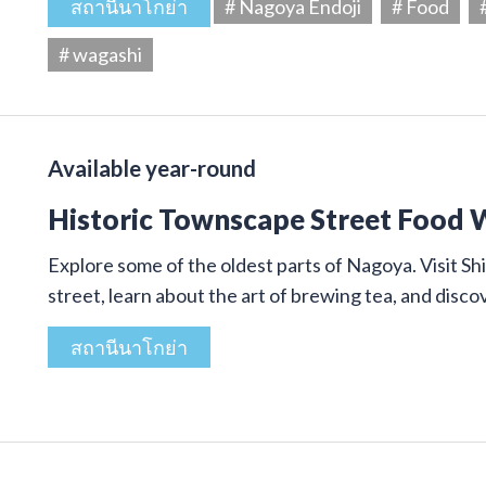
สถานีนาโกย่า
# Nagoya Endoji
# Food
# wagashi
Available year-round
Historic Townscape Street Food 
Explore some of the oldest parts of Nagoya. Visit Shi
street, learn about the art of brewing tea, and disco
สถานีนาโกย่า