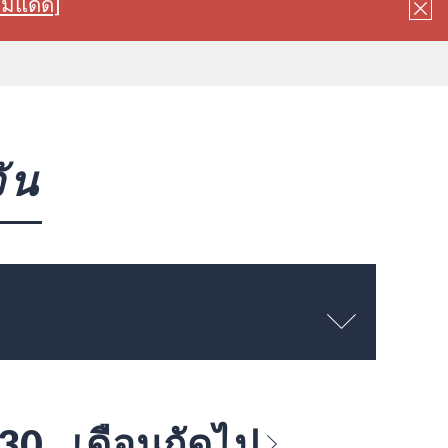
ลมแดด]
ัน
 30
เดือนถัดไป