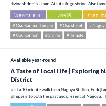
divine shrine in Japan, Atsuta Jingu shrine. Also f
โอสุ คะนะยะมะ
ภาคใต้
ภาคตะวั
# Osu Kannon Temple
# Osu street
# Nagoy
# Osu Kannon
# Shrine
# Temple
Available year-round
A Taste of Local Life | Exploring 
District
Just a 10-minute walk from Nagoya Station, Endoji and
glimpse into both the past and present of Nagoya. T