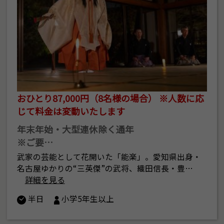
おひとり87,000円（8名様の場合） ※人数に応
じて料金は変動いたします
年末年始・大型連休除く通年
※ご要…
武家の芸能として花開いた「能楽」。愛知県出身・
名古屋ゆかりの“三英傑”の武将、織田信長・豊…
詳細を見る
半日
小学5年生以上