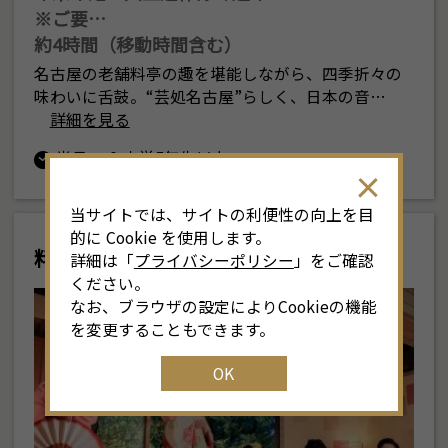
※ご要…
約4時間（移動時間含む）
名古屋の老舗料亭の趣を堪能しながら、四季折々の
味わいに舌鼓。“芸処名古屋”らしく、日本の音…
詳細を見る
半日
小学5年生以上
当サイトでは、サイトの利便性の向上を目
的に Cookie を使用します。
料亭と芸者
詳細は「
プライバシーポリシー
」をご確認
ください。
なお、ブラウザの設定によりCookieの機能
を変更することもできます。
OK