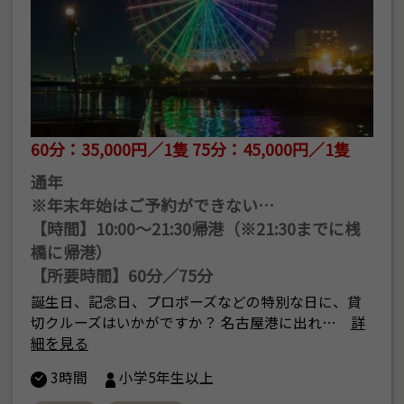
60分：35,000円／1隻 75分：45,000円／1隻
通年
※年末年始はご予約ができない…
【時間】10:00～21:30帰港（※21:30までに桟
橋に帰港）
【所要時間】60分／75分
誕生日、記念日、プロポーズなどの特別な日に、貸
切クルーズはいかがですか？ 名古屋港に出れ…
詳
細を見る
3時間
小学5年生以上