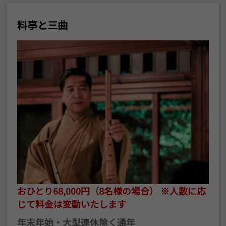
料亭と三曲
おひとり68,000円（8名様の場合） ※人数に応
じて料金は変動いたします
年末年始・大型連休除く通年