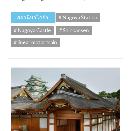
สถานีนาโกย่า
# Nagoya Station
# Nagoya Castle
# Shinkansen
# linear motor train