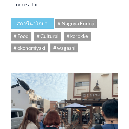
once a thr…
สถานีนาโกย่า
# Nagoya Endoji
# Food
# Cultural
# korokke
# okonomiyaki
# wagashi