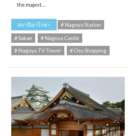
the majest…
สถานีนาโกย่า
# Nagoya Station
# Sakae
# Nagoya Castle
# Nagoya TV Tower
# Osu Shopping