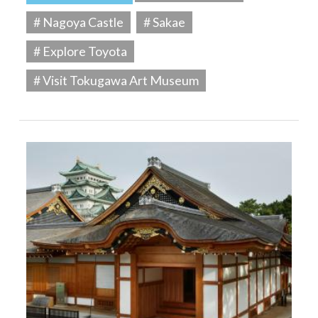
# Nagoya Castle
# Sakae
# Explore Toyota
# Visit Tokugawa Art Museum