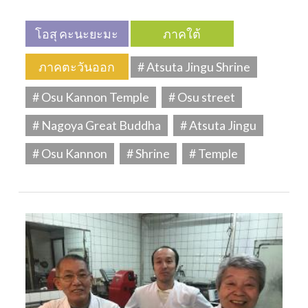
โอสุ คะนะยะมะ
ภาคใต้
ภาคตะวันออก
# Atsuta Jingu Shrine
# Osu Kannon Temple
# Osu street
# Nagoya Great Buddha
# Atsuta Jingu
# Osu Kannon
# Shrine
# Temple