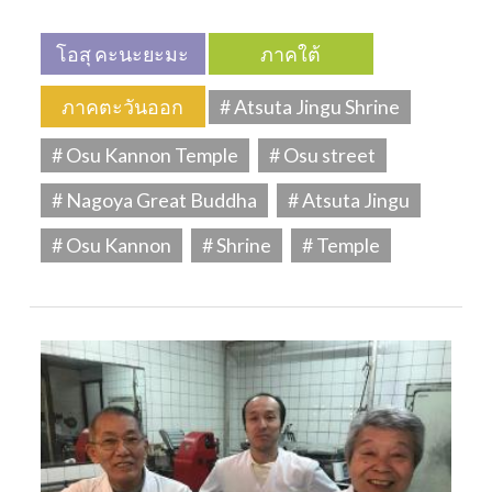
โอสุ คะนะยะมะ
ภาคใต้
ภาคตะวันออก
# Atsuta Jingu Shrine
# Osu Kannon Temple
# Osu street
# Nagoya Great Buddha
# Atsuta Jingu
# Osu Kannon
# Shrine
# Temple