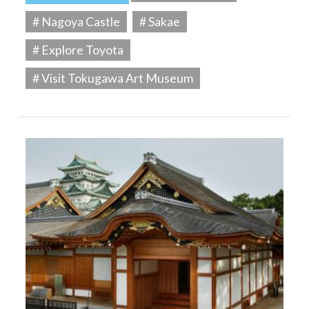
# Nagoya Castle
# Sakae
# Explore Toyota
# Visit Tokugawa Art Museum