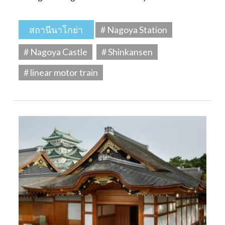
สถานีนาโกย่า
# Nagoya Station
# Nagoya Castle
# Shinkansen
# linear motor train