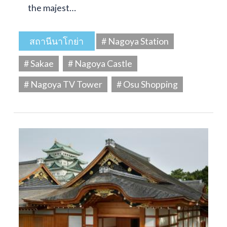
the majest…
สถานีนาโกย่า
# Nagoya Station
# Sakae
# Nagoya Castle
# Nagoya TV Tower
# Osu Shopping