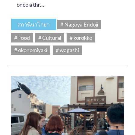
once a thr…
สถานีนาโกย่า
# Nagoya Endoji
# Food
# Cultural
# korokke
# okonomiyaki
# wagashi