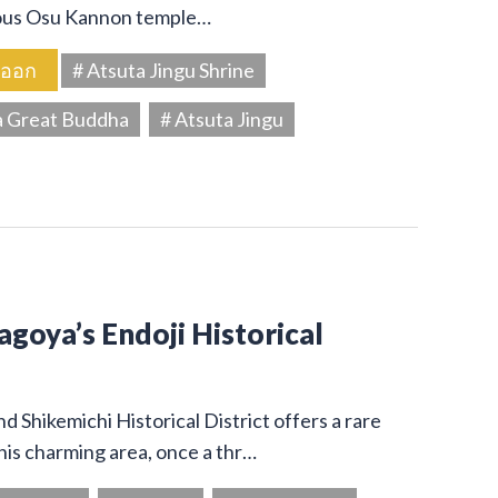
amous Osu Kannon temple…
นออก
# Atsuta Jingu Shrine
a Great Buddha
# Atsuta Jingu
Nagoya’s Endoji Historical
 Shikemichi Historical District offers a rare
his charming area, once a thr…