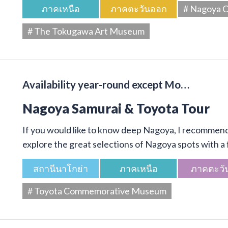
ภาคเหนือ
ภาคตะวันออก
# Nagoya C
# The Tokugawa Art Museum
Availability year-round except Mo…
Nagoya Samurai & Toyota Tour
If you would like to know deep Nagoya, I recommend 
explore the great selections of Nagoya spots with a f
สถานีนาโกย่า
ภาคเหนือ
ภาคตะวั
# Toyota Commemorative Museum