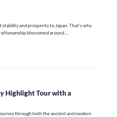
stability and prosperity to Japan. That’s why
 craftsmanship blossomed around …
y Highlight Tour with a
g journey through both the ancient and modern