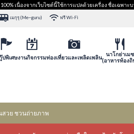
00% เนื่องจากเว็บไซต์นี้ใช้การแปลด้วยเครื่อง ชื่อเฉพาะบ
เมกุรุ (Me~guru)
ฟรี Wi-Fi
นาโกย่าเมช
ู๊ปพิเศษ
งานกิจกรรม
ท่องเที่ยวและเพลิดเพลิน
(อาหารท้องถิ
นสวย ชวนถ่ายภาพ