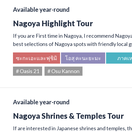
Available year-round
Nagoya Highlight Tour
If you are First time in Nagoya, I recommend Nagoya 
best selections of Nagoya spots with friendly local g
ซะกะเอะและฟุชิมิ
โอสุ คะนะยะมะ
ภาคเห
# Oasis 21
# Osu Kannon
Available year-round
Nagoya Shrines & Temples Tour
If are interested in Japanese shrines and temples, thi