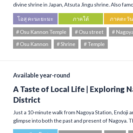
divine shrine in Japan, Atsuta Jingu shrine. Also f
โอสุ คะนะยะมะ
ภาคใต้
ภาคตะวั
# Osu Kannon Temple
# Osu street
# Nagoy
# Osu Kannon
# Shrine
# Temple
Available year-round
A Taste of Local Life | Exploring 
District
Just a 10-minute walk from Nagoya Station, Endoji and
glimpse into both the past and present of Nagoya. T