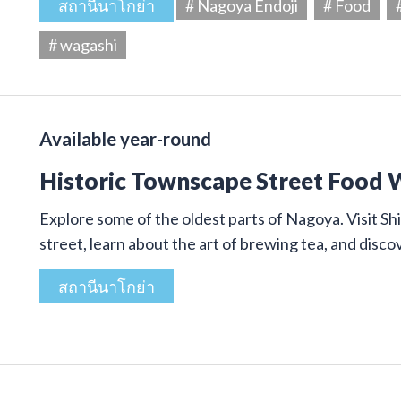
สถานีนาโกย่า
# Nagoya Endoji
# Food
# wagashi
Available year-round
Historic Townscape Street Food 
Explore some of the oldest parts of Nagoya. Visit Shi
street, learn about the art of brewing tea, and disco
สถานีนาโกย่า