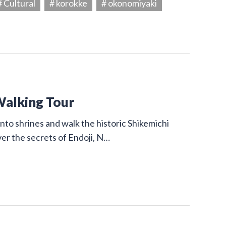
# Cultural
# korokke
# okonomiyaki
Walking Tour
nto shrines and walk the historic Shikemichi
ver the secrets of Endoji, N…