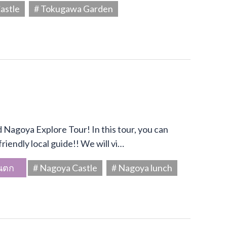
astle
# Tokugawa Garden
Nagoya Explore Tour! In this tour, you can
riendly local guide!! We will vi…
นตก
# Nagoya Castle
# Nagoya lunch