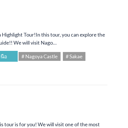
Highlight Tour!In this tour, you can explore the
uide!! We will visit Nago…
นือ
# Nagoya Castle
# Sakae
s tour is for you! We will visit one of the most