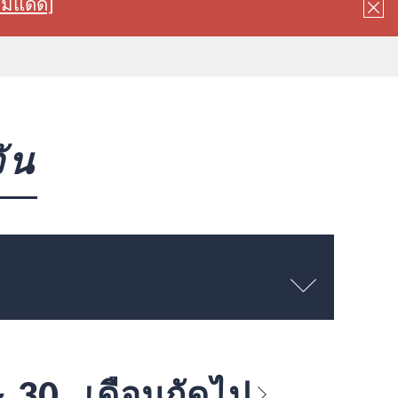
ลมแดด]
ัน
～ 30
เดือนถัดไป