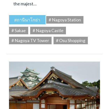
the majest…
สถานีนาโกย่า
# Nagoya Station
# Sakae
# Nagoya Castle
# Nagoya TV Tower
# Osu Shopping