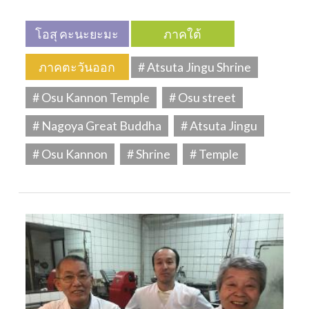
โอสุ คะนะยะมะ
ภาคใต้
ภาคตะวันออก
# Atsuta Jingu Shrine
# Osu Kannon Temple
# Osu street
# Nagoya Great Buddha
# Atsuta Jingu
# Osu Kannon
# Shrine
# Temple