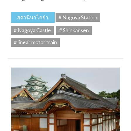
สถานีนาโกย่า
# Nagoya Station
# Nagoya Castle
# Shinkansen
# linear motor train