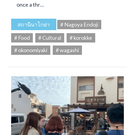
once a thr…
สถานีนาโกย่า
# Nagoya Endoji
# Food
# Cultural
# korokke
# okonomiyaki
# wagashi