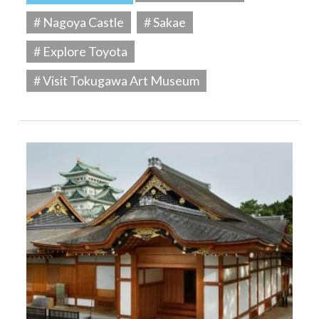
# Nagoya Castle
# Sakae
# Explore Toyota
# Visit Tokugawa Art Museum