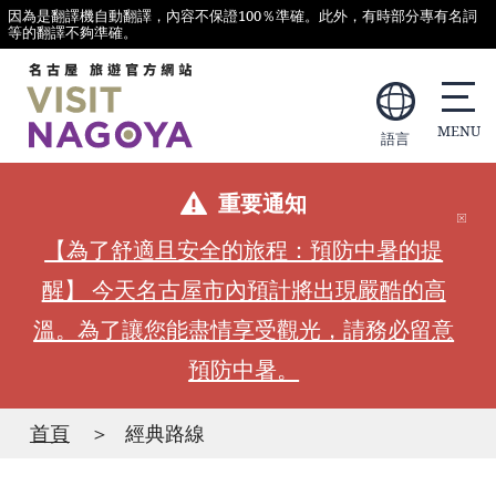
因為是翻譯機自動翻譯，內容不保證100％準確。此外，有時部分專有名詞
等的翻譯不夠準確。
語言
重要通知
【為了舒適且安全的旅程：預防中暑的提
醒】 今天名古屋市內預計將出現嚴酷的高
溫。為了讓您能盡情享受觀光，請務必留意
預防中暑。
首頁
經典路線