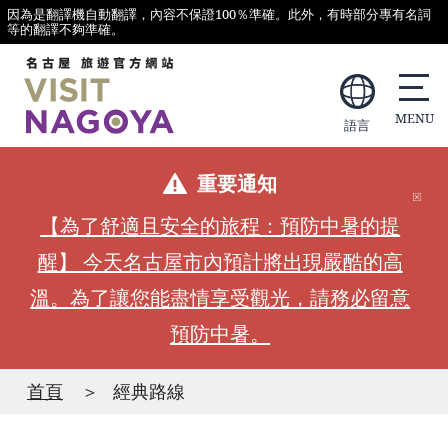
因為是翻譯機自動翻譯，內容不保證100％準確。此外，有時部分專有名詞
等的翻譯不夠準確。
語言
重要通知
【為了舒適且安全的旅程：預防中暑的提
醒】 今天名古屋市內預計將出現嚴酷的高
溫。為了讓您能盡情享受觀光，請務必留意
預防中暑。
首頁
經典路線