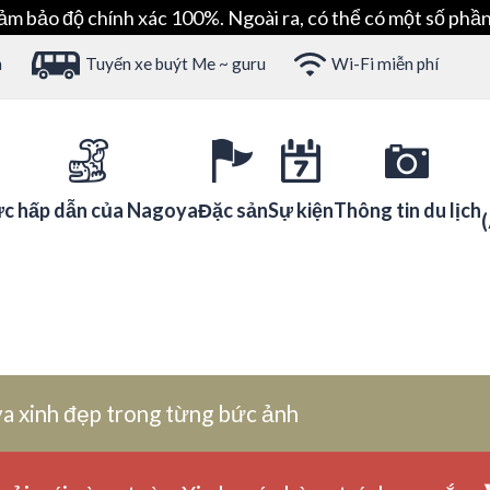
ảm bảo độ chính xác 100%. Ngoài ra, có thể có một số phần
h
Tuyến xe buýt Me ~ guru
Wi-Fi miễn phí
c hấp dẫn của Nagoya
Đặc sản
Sự kiện
Thông tin du lịch
a xinh đẹp trong từng bức ảnh