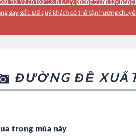
ải mái và an toàn: Xin lưu ý phòng tránh say nắng
ng gay gắt. Để quý khách có thể tận hưởng chuyến 
ĐƯỜNG ĐỀ XUẤ
qua trong mùa này