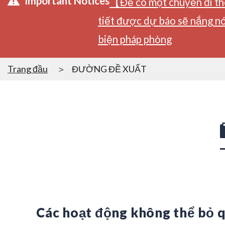
Important Notices
【Để có một chuyến đi tho
tiết được dự báo sẽ nắng nó
biện pháp phòng
Trang đầu
ĐƯỜNG ĐỀ XUẤT
Các hoạt động không thể bỏ 