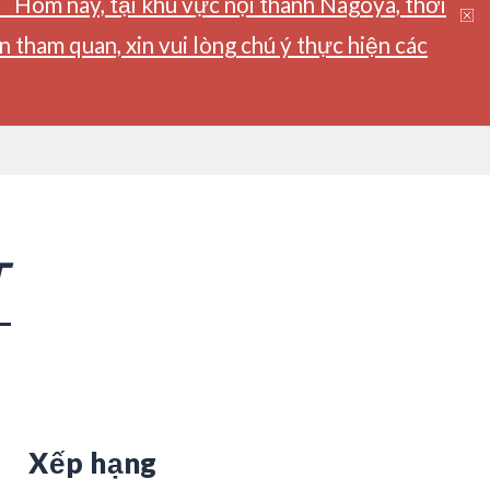
】Hôm nay, tại khu vực nội thành Nagoya, thời
tham quan, xin vui lòng chú ý thực hiện các
T
Xếp hạng