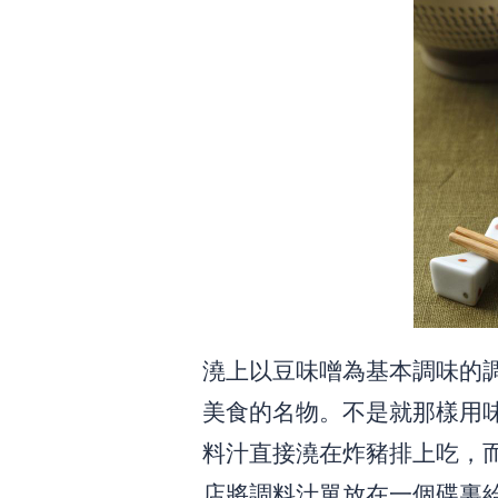
澆上以豆味噌為基本調味的
美食的名物。不是就那樣用
料汁直接澆在炸豬排上吃，
店將調料汁單放在一個碟裏