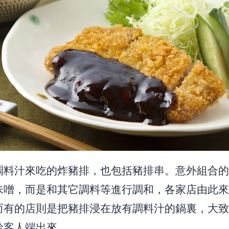
調料汁來吃的炸豬排，也包括豬排串。意外組合的
味噌，而是和其它調料等進行調和，各家店由此來
而有的店則是把豬排浸在放有調料汁的鍋裏，大致
給客人端出來。