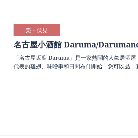
榮・伏見
名古屋小酒館 Daruma/Darumano
「名古屋坂葉 Daruma」是一家熱鬧的人氣居酒
代表的雞翅、味噌串和日間布什開始，您可以品…