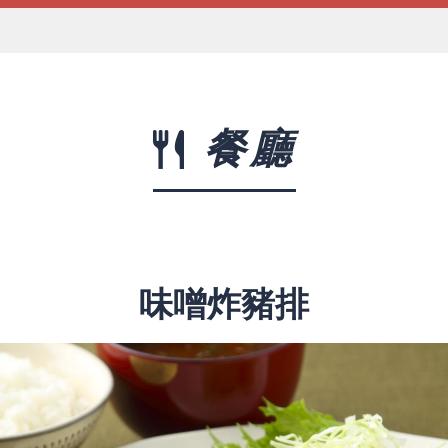
餐廳
味噌炸豬排