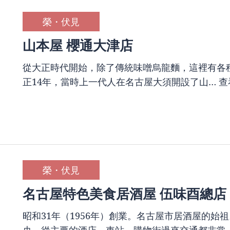
榮・伏見
山本屋 櫻通大津店
從大正時代開始，除了傳統味噌烏龍麵，這裡有各種
正14年，當時上一代人在名古屋大須開設了山…
查
榮・伏見
名古屋特色美食居酒屋 伍味酉總店
昭和31年（1956年）創業。名古屋市居酒屋的
央，從主要的酒店、車站、購物街過來交通都非常