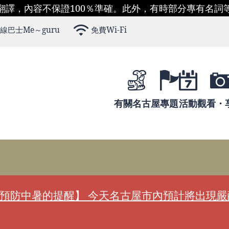
翻譯，內容不保證100％準確。此外，有時部分專有名詞
線巴士Me～guru
免費Wi-Fi
有關名古屋
專題
活動
觀看・
預防中暑的提醒】 今天名古屋市內預計將出現