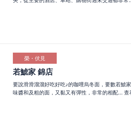
榮・伏見
若鯱家 錦店
要說滑滑溜溜好吃好吃♪的咖哩烏冬面，要數若鯱家
味醬和及粗的面，又黏又有彈性，非常的相配…
查