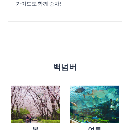
가이드도 함께 승차!
백넘버
봄
여름