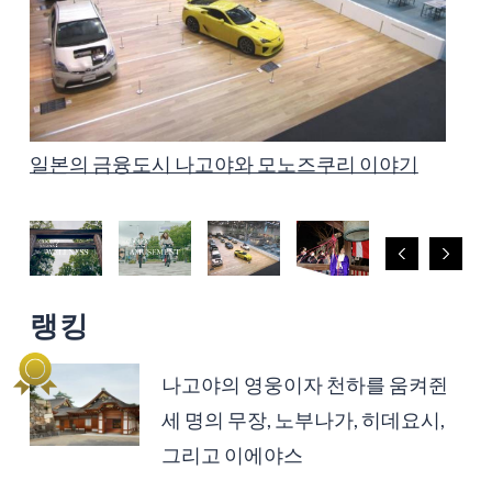
나고야에서 즐기는 연말연시 특집 2024-2025
일본의 금융도시 나고야와 모노즈쿠리 이야기
다양한 매력을 가진 나고야의 시장들
아이치와 나고야의 꽃구경 명소
포토제닉한 나고야
나고야의 영웅이자 천하를 움켜쥔 세 명의 무장,
아동 친화적인 도시, 나고야
나고야와 아이치의 문화재 전통적 제조 기술, 예
나고야시 소개 동영상, 'COOL! NAGOYA'
나고야시 소개 동영상, 'COOL! NAGOYA'
노부나가, 히데요시, 그리고 이에야스
술, 공예
'WELLNESS'
'AMUSEMENT'
랭킹
나고야의 영웅이자 천하를 움켜쥔
세 명의 무장, 노부나가, 히데요시,
그리고 이에야스