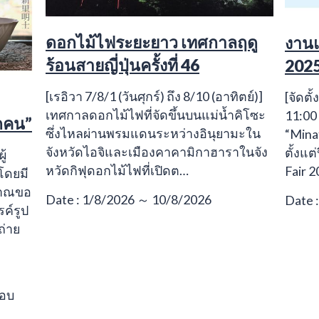
ดอกไม้ไฟระยะยาว เทศกาลฤดู
งานแ
ร้อนสายญี่ปุ่นครั้งที่ 46
202
[เรอิวา 7/8/1 (วันศุกร์) ถึง 8/10 (อาทิตย์)]
[จัดตั้
เทศกาลดอกไม้ไฟที่จัดขึ้นบนแม่น้ำคิโซะ
11:00 
หกคน”
ซึ่งไหลผ่านพรมแดนระหว่างอินุยามะใน
“Minat
จังหวัดไอจิและเมืองคาคามิกาฮาราในจัง
ตั้งแต
ู้
หวัดกิฟุดอกไม้ไฟที่เปิดต…
Fair 2
โดยมี
ญาณขอ
Date : 1/8/2026 ～ 10/8/2026
Date 
รค์รูป
ถ่าย
รอบ