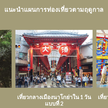
แนะนำแผนการท่องเที่ยวตามฤดูกาล
บ
เที่ยวกลางเมืองนาโกย่าใน 1 วัน
เที
แบบที่ 2