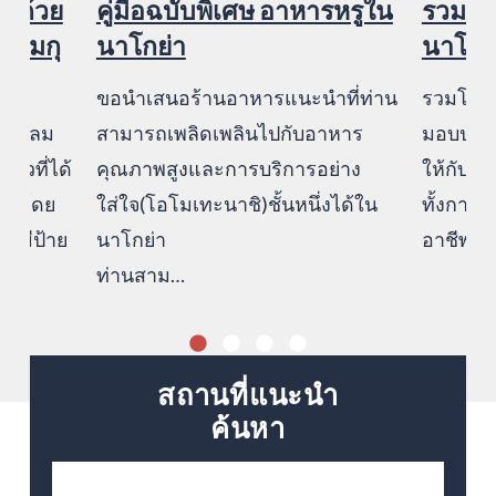
ๆ ด้วย
คู่มือฉบับพิเศษ อาหารหรูใน
รวมโร
่าเมกุ
นาโกย่า
นาโกย
ขอนำเสนอร้านอาหารแนะนำที่ท่าน
รวมโรงแ
็นวงกลม
สามารถเพลิดเพลินไปกับอาหาร
มอบประส
่ยวที่ได้
คุณภาพสูงและการบริการอย่าง
ให้กับคุ
่า โดย
ใส่ใจ(โอโมเทะนาชิ)ชั้นหนึ่งได้ใน
ทั้งการบ
ะมีป้าย
นาโกย่า
อาชีพ พื
ท่านสาม…
สถานที่แนะนำ
ค้นหา