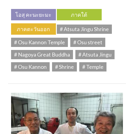
โอสุ คะนะยะมะ
ภาคใต้
ภาคตะวันออก
# Atsuta Jingu Shrine
# Osu Kannon Temple
# Osu street
# Nagoya Great Buddha
# Atsuta Jingu
# Osu Kannon
# Shrine
# Temple