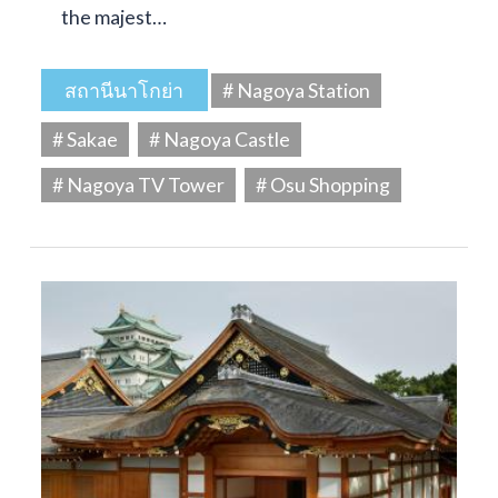
the majest…
สถานีนาโกย่า
# Nagoya Station
# Sakae
# Nagoya Castle
# Nagoya TV Tower
# Osu Shopping