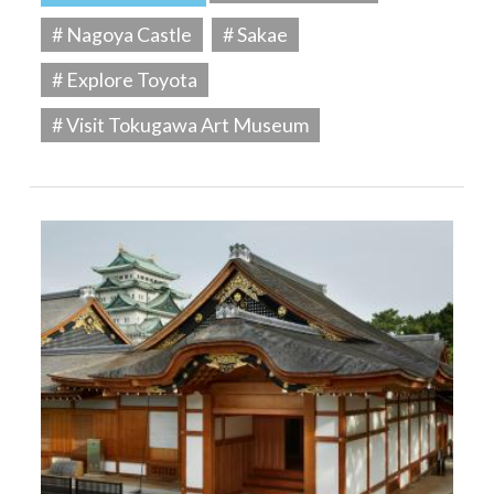
# Nagoya Castle
# Sakae
# Explore Toyota
# Visit Tokugawa Art Museum