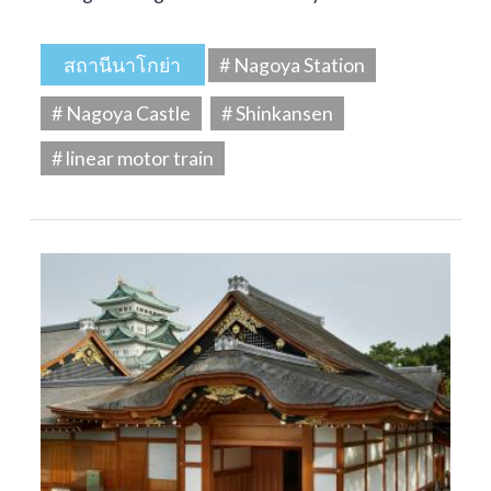
สถานีนาโกย่า
# Nagoya Station
# Nagoya Castle
# Shinkansen
# linear motor train