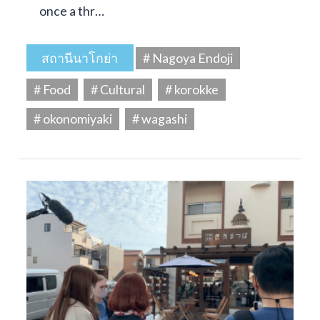
once a thr…
สถานีนาโกย่า
# Nagoya Endoji
# Food
# Cultural
# korokke
# okonomiyaki
# wagashi