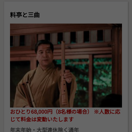
料亭と三曲
おひとり68,000円（8名様の場合） ※人数に応
じて料金は変動いたします
年末年始・大型連休除く通年