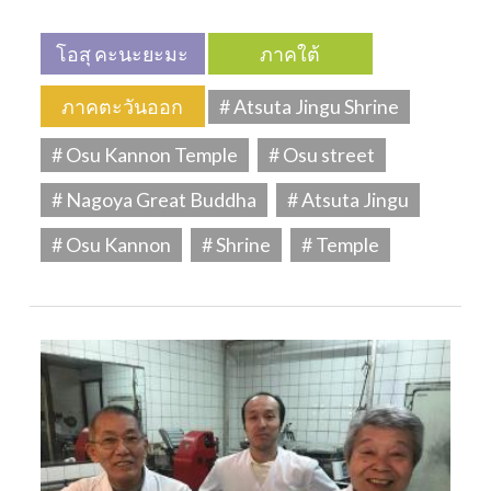
โอสุ คะนะยะมะ
ภาคใต้
ภาคตะวันออก
# Atsuta Jingu Shrine
# Osu Kannon Temple
# Osu street
# Nagoya Great Buddha
# Atsuta Jingu
# Osu Kannon
# Shrine
# Temple