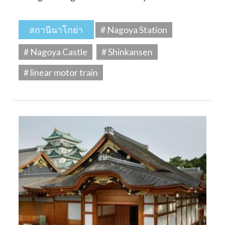
สถานีนาโกย่า
# Nagoya Station
# Nagoya Castle
# Shinkansen
# linear motor train