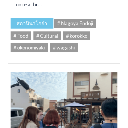
once a thr…
สถานีนาโกย่า
# Nagoya Endoji
# Food
# Cultural
# korokke
# okonomiyaki
# wagashi