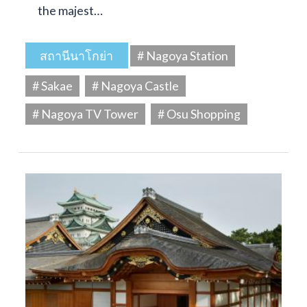
the majest…
สถานีนาโกย่า
# Nagoya Station
# Sakae
# Nagoya Castle
# Nagoya TV Tower
# Osu Shopping