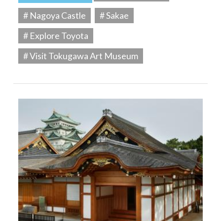
# Nagoya Castle
# Sakae
# Explore Toyota
# Visit Tokugawa Art Museum