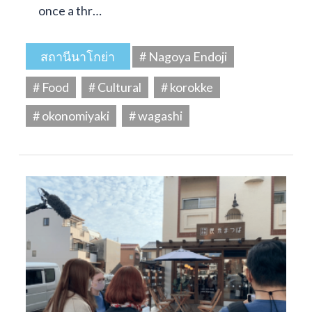
once a thr…
สถานีนาโกย่า
# Nagoya Endoji
# Food
# Cultural
# korokke
# okonomiyaki
# wagashi