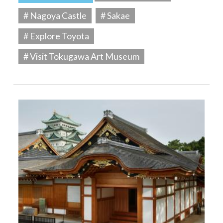
# Nagoya Castle
# Sakae
# Explore Toyota
# Visit Tokugawa Art Museum