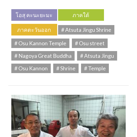
โอสุ คะนะยะมะ
ภาคใต้
ภาคตะวันออก
# Atsuta Jingu Shrine
# Osu Kannon Temple
# Osu street
# Nagoya Great Buddha
# Atsuta Jingu
# Osu Kannon
# Shrine
# Temple