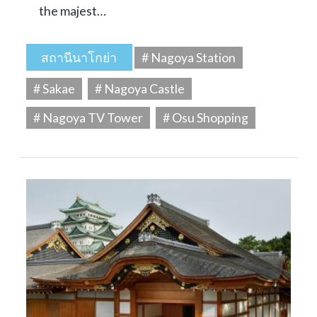
the majest…
สถานีนาโกย่า
# Nagoya Station
# Sakae
# Nagoya Castle
# Nagoya TV Tower
# Osu Shopping