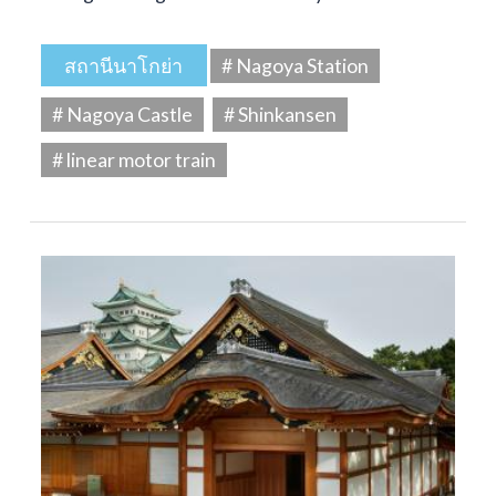
สถานีนาโกย่า
# Nagoya Station
# Nagoya Castle
# Shinkansen
# linear motor train