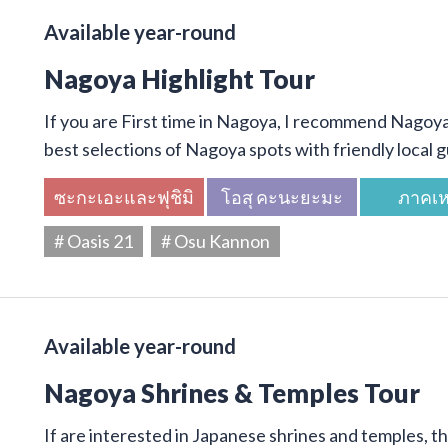
Available year-round
Nagoya Highlight Tour
If you are First time in Nagoya, I recommend Nagoya 
best selections of Nagoya spots with friendly local g
ซะกะเอะและฟุชิมิ
โอสุ คะนะยะมะ
ภาคเห
# Oasis 21
# Osu Kannon
Available year-round
Nagoya Shrines & Temples Tour
If are interested in Japanese shrines and temples, thi