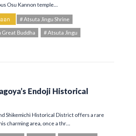
amous Osu Kannon temple…
นออก
# Atsuta Jingu Shrine
a Great Buddha
# Atsuta Jingu
Nagoya’s Endoji Historical
 Shikemichi Historical District offers a rare
his charming area, once a thr…