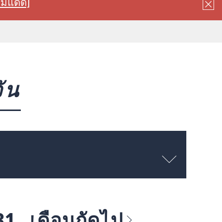
ลมแดด]
ัน
 31
เดือนถัดไป