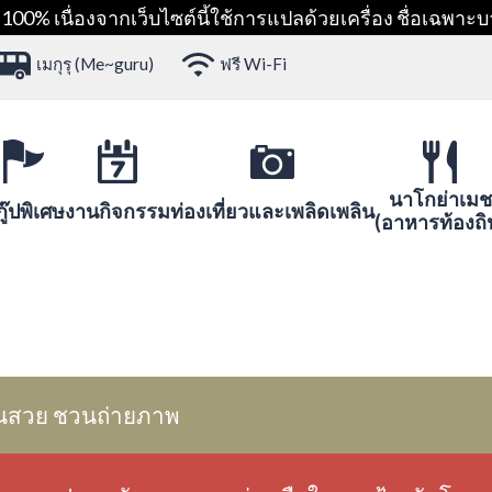
00% เนื่องจากเว็บไซต์นี้ใช้การแปลด้วยเครื่อง ชื่อเฉพาะบ
เมกุรุ (Me~guru)
ฟรี Wi-Fi
นาโกย่าเมช
ู๊ปพิเศษ
งานกิจกรรม
ท่องเที่ยวและเพลิดเพลิน
(อาหารท้องถิ
นสวย ชวนถ่ายภาพ