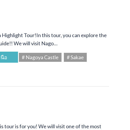
Highlight Tour!In this tour, you can explore the
uide!! We will visit Nago…
นือ
# Nagoya Castle
# Sakae
s tour is for you! We will visit one of the most