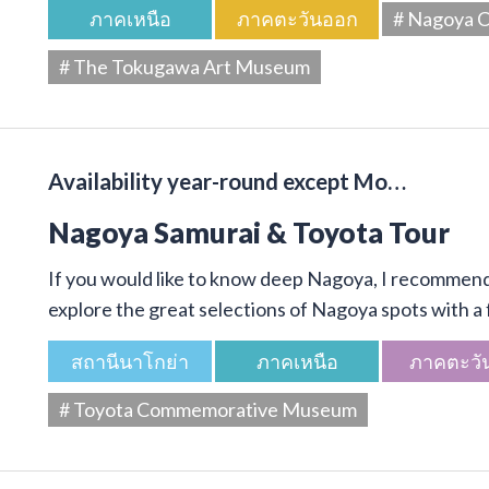
ภาคเหนือ
ภาคตะวันออก
# Nagoya C
# The Tokugawa Art Museum
Availability year-round except Mo…
Nagoya Samurai & Toyota Tour
If you would like to know deep Nagoya, I recommend 
explore the great selections of Nagoya spots with a f
สถานีนาโกย่า
ภาคเหนือ
ภาคตะวั
# Toyota Commemorative Museum