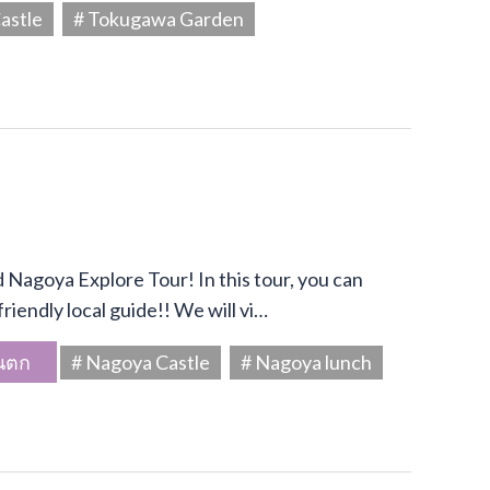
astle
# Tokugawa Garden
Nagoya Explore Tour! In this tour, you can
riendly local guide!! We will vi…
นตก
# Nagoya Castle
# Nagoya lunch