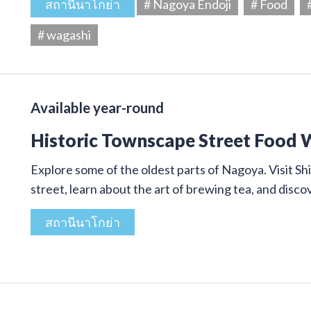
สถานีนาโกย่า
# Nagoya Endoji
# Food
# wagashi
Available year-round
Historic Townscape Street Food 
Explore some of the oldest parts of Nagoya. Visit Shi
street, learn about the art of brewing tea, and disco
สถานีนาโกย่า