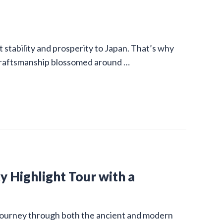
stability and prosperity to Japan. That’s why
 craftsmanship blossomed around …
y Highlight Tour with a
g journey through both the ancient and modern