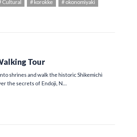
# Cultural
# korokke
# okonomiyaki
Walking Tour
nto shrines and walk the historic Shikemichi
ver the secrets of Endoji, N…