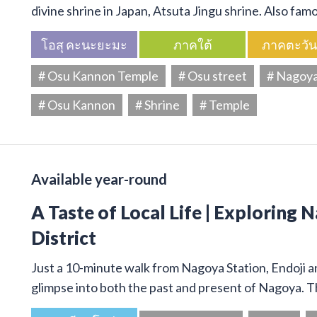
divine shrine in Japan, Atsuta Jingu shrine. Also f
โอสุ คะนะยะมะ
ภาคใต้
ภาคตะวั
# Osu Kannon Temple
# Osu street
# Nagoy
# Osu Kannon
# Shrine
# Temple
Available year-round
A Taste of Local Life | Exploring 
District
Just a 10-minute walk from Nagoya Station, Endoji and
glimpse into both the past and present of Nagoya. T