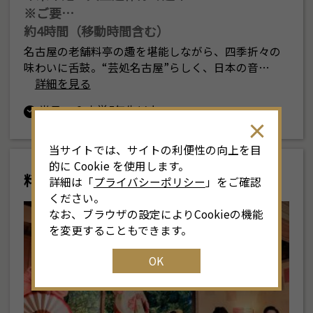
※ご要…
約4時間（移動時間含む）
名古屋の老舗料亭の趣を堪能しながら、四季折々の
味わいに舌鼓。“芸処名古屋”らしく、日本の音…
詳細を見る
半日
小学5年生以上
当サイトでは、サイトの利便性の向上を目
的に Cookie を使用します。
料亭と芸者
詳細は「
プライバシーポリシー
」をご確認
ください。
なお、ブラウザの設定によりCookieの機能
を変更することもできます。
OK