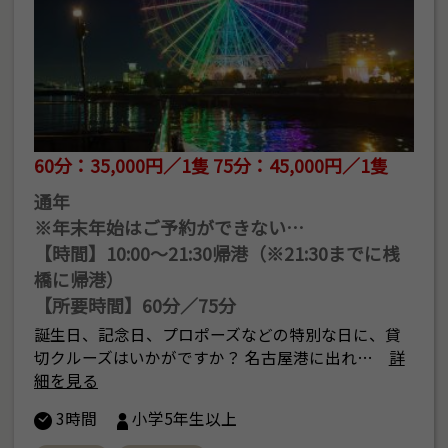
60分：35,000円／1隻 75分：45,000円／1隻
通年
※年末年始はご予約ができない…
【時間】10:00～21:30帰港（※21:30までに桟
橋に帰港）
【所要時間】60分／75分
誕生日、記念日、プロポーズなどの特別な日に、貸
切クルーズはいかがですか？ 名古屋港に出れ…
詳
細を見る
3時間
小学5年生以上