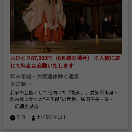
おひとり87,000円（8名様の場合） ※人数に応
じて料金は変動いたします
年末年始・大型連休除く通年
※ご要…
武家の芸能として花開いた「能楽」。愛知県出身・
名古屋ゆかりの“三英傑”の武将、織田信長・豊…
詳細を見る
半日
小学5年生以上