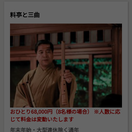
料亭と三曲
おひとり68,000円（8名様の場合） ※人数に応
じて料金は変動いたします
年末年始・大型連休除く通年