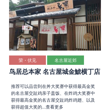
荣・伏见
名古屋近郊
鸟居总本家 名古屋城金鯱横丁店
推荐可以品尝到在丼大奖赛中获得最高金奖
的名古屋交趾鸡亲子盖饭、在炸鸡大奖赛中
获得最高金奖的名古屋交趾鸡炸鸡翅、以及
获得超值大奖的…
查看更多