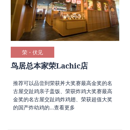
荣・伏见
鸟居总本家荣Lachic店
推荐可以品尝到荣获丼大奖赛最高金奖的名
古屋交趾鸡亲子盖饭、荣获炸鸡大奖赛最高
金奖的名古屋交趾鸡炸鸡翅、荣获超值大奖
的国产炸幼鸡的…
查看更多