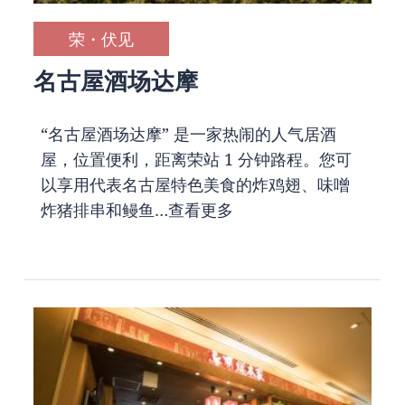
荣・伏见
名古屋酒场达摩
“名古屋酒场达摩” 是一家热闹的人气居酒
屋，位置便利，距离荣站 1 分钟路程。您可
以享用代表名古屋特色美食的炸鸡翅、味噌
炸猪排串和鳗鱼…
查看更多