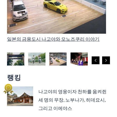
나고야에서 즐기는 연말연시 특집 2024-2025
일본의 금융도시 나고야와 모노즈쿠리 이야기
다양한 매력을 가진 나고야의 시장들
아이치와 나고야의 꽃구경 명소
포토제닉한 나고야
나고야의 영웅이자 천하를 움켜쥔 세 명의 무장,
아동 친화적인 도시, 나고야
나고야와 아이치의 문화재 전통적 제조 기술, 예
나고야시 소개 동영상, 'COOL! NAGOYA'
나고야시 소개 동영상, 'COOL! NAGOYA'
노부나가, 히데요시, 그리고 이에야스
술, 공예
'WELLNESS'
'AMUSEMENT'
랭킹
나고야의 영웅이자 천하를 움켜쥔
세 명의 무장, 노부나가, 히데요시,
그리고 이에야스