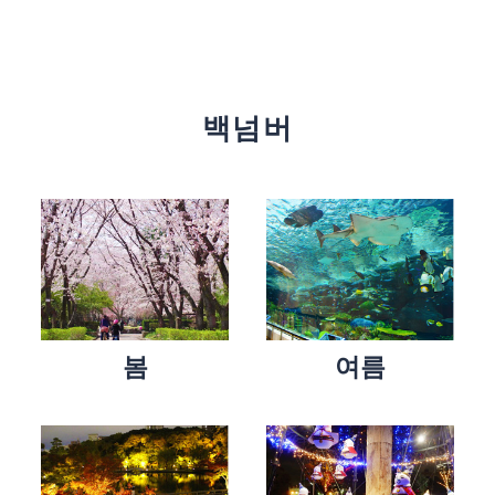
백넘버
봄
여름