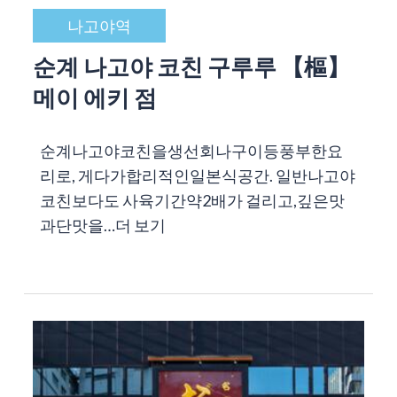
나고야역
순계 나고야 코친 구루루 【樞】
메이 에키 점
순계나고야코친을생선회나구이등풍부한요
리로, 게다가합리적인일본식공간. 일반나고야
코친보다도 사육기간약2배가 걸리고,깊은맛
과단맛을…
더 보기