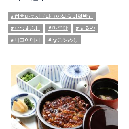
# 히츠마부시（나고야식 장어덮밥）
# ひつまぶし
# 마루야
# まるや
# 나고야메시
# なごやめし