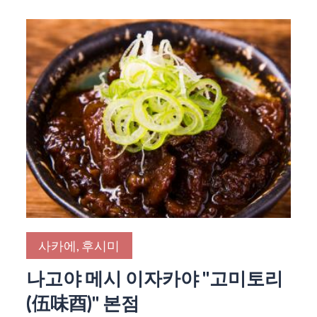
사카에, 후시미
나고야 메시 이자카야 "고미토리
(伍味酉)" 본점