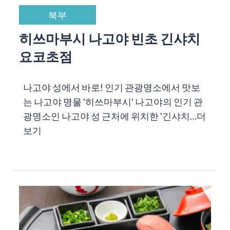
북부
히쓰마부시 나고야 빈초 긴샤치
요코초점
나고야 성에서 바로! 인기 관광명소에서 맛보
는 나고야 명물 '히쓰마부시' 나고야의 인기 관
광명소인 나고야 성 근처에 위치한 '긴샤치…
더
보기