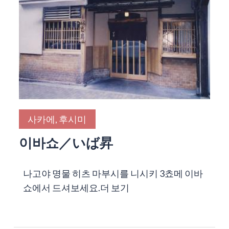
사카에, 후시미
이바쇼／いば昇
나고야 명물 히츠 마부시를 니시키 3쵸메 이바
쇼에서 드셔보세요.
더 보기