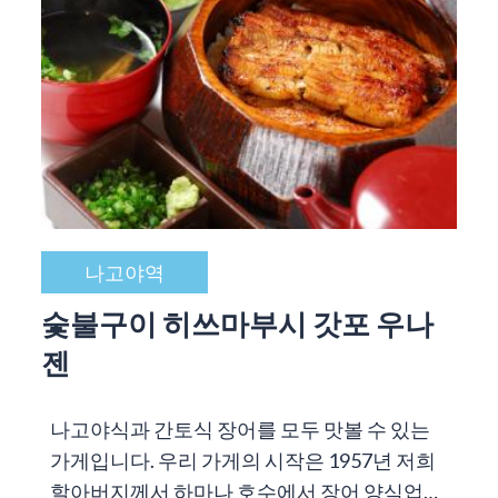
나고야역
숯불구이 히쓰마부시 갓포 우나
젠
나고야식과 간토식 장어를 모두 맛볼 수 있는
가게입니다. 우리 가게의 시작은 1957년 저희
할아버지께서 하마나 호수에서 장어 양식업…