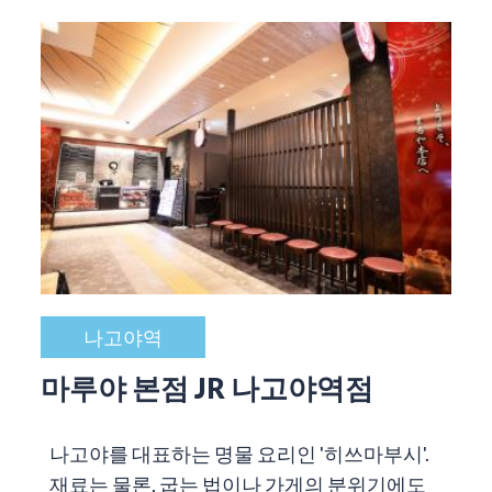
나고야역
마루야 본점 JR 나고야역점
나고야를 대표하는 명물 요리인 '히쓰마부시'.
재료는 물론, 굽는 법이나 가게의 분위기에도