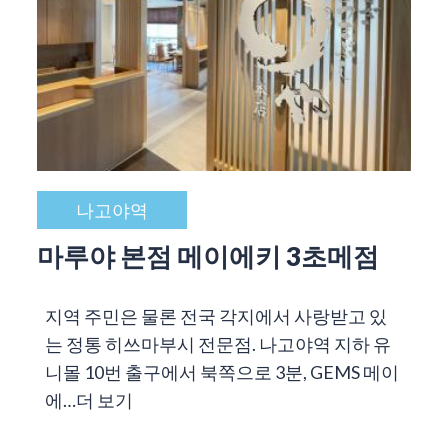
나고야역
마루야 본점 메이에키 3초메점
지역 주민은 물론 전국 각지에서 사랑받고 있
는 정통 히쓰마부시 전문점. 나고야역 지하 유
니몰 10번 출구에서 북쪽으로 3분, GEMS 메이
에…
더 보기