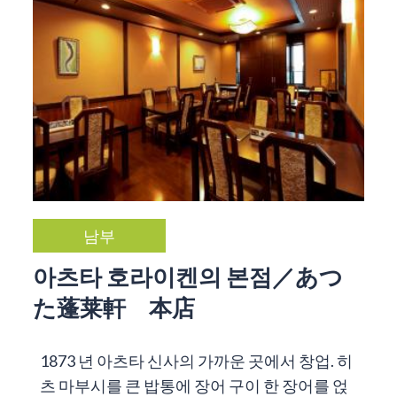
남부
아츠타 호라이켄의 본점／あつ
た蓬莱軒 本店
1873 년 아츠타 신사의 가까운 곳에서 창업. 히
츠 마부시를 큰 밥통에 장어 구이 한 장어를 얹