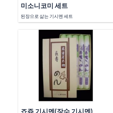
미소니코미 세트
된장으로 삶는 기시멘 세트
죠쥬 기시멘(장수 기시멘)