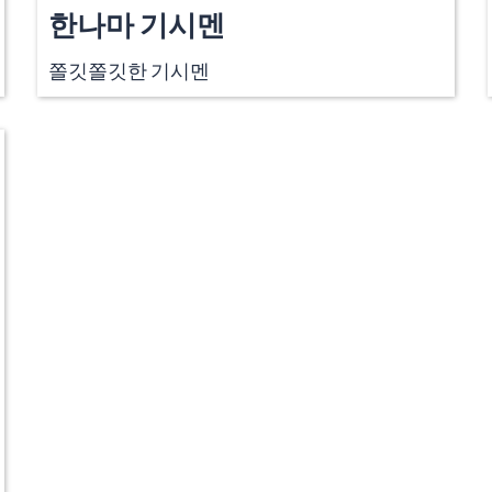
한나마 기시멘
쫄깃쫄깃한 기시멘