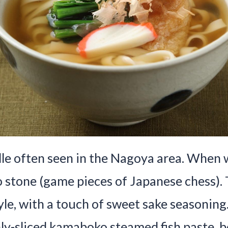
dle often seen in the Nagoya area. When w
go stone (game pieces of Japanese chess)
yle, with a touch of sweet sake seasoning
nly-sliced kamaboko steamed fish paste, 