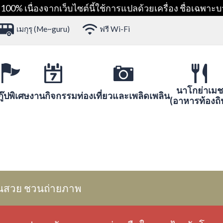
00% เนื่องจากเว็บไซต์นี้ใช้การแปลด้วยเครื่อง ชื่อเฉพาะบ
เมกุรุ (Me~guru)
ฟรี Wi-Fi
นาโกย่าเมช
ู๊ปพิเศษ
งานกิจกรรม
ท่องเที่ยวและเพลิดเพลิน
(อาหารท้องถิ
นสวย ชวนถ่ายภาพ