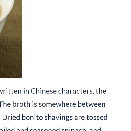
ritten in Chinese characters, the
. The broth is somewhere between
. Dried bonito shavings are tossed
boiled and seasoned spinach, and