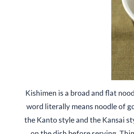
Kishimen is a broad and flat noo
word literally means noodle of 
the Kanto style and the Kansai st
on the dish before serving. Thi