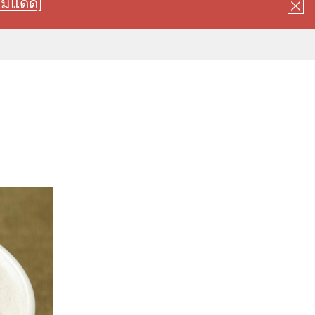
ลมแดด]