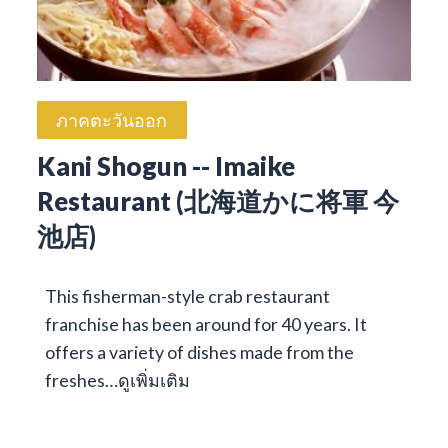
ภาคตะวันออก
Kani Shogun -- Imaike
Restaurant (北海道かに将軍 今
池店)
This fisherman-style crab restaurant
franchise has been around for 40 years. It
offers a variety of dishes made from the
freshes…
ดูเพิ่มเติม