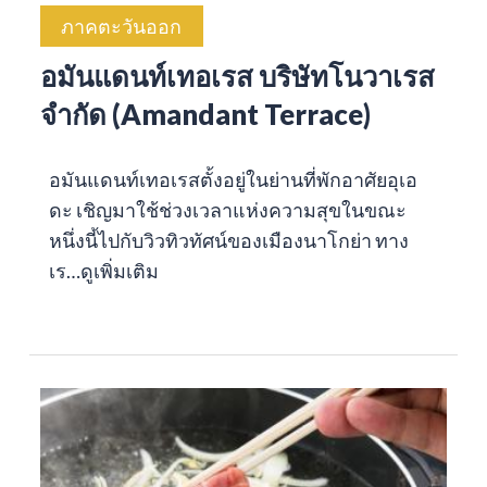
ภาคตะวันออก
อมันแดนท์เทอเรส บริษัทโนวาเรส
จำกัด (Amandant Terrace)
อมันแดนท์เทอเรสตั้งอยู่ในย่านที่พักอาศัยอุเอ
ดะ เชิญมาใช้ช่วงเวลาแห่งความสุขในขณะ
หนึ่งนี้ไปกับวิวทิวทัศน์ของเมืองนาโกย่า ทาง
เร…
ดูเพิ่มเติม