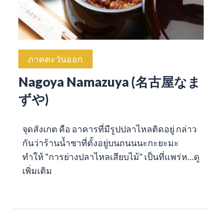
ภาคตะวันออก
Nagoya Namazuya (名古屋なま
ずや)
จุดสังเกต คือ อาคารที่มีรูปปลาไหลติดอยู่ กล่าว
กันว่าร้านน้ำชาที่ตั้งอยู่บนถนนนะกะยะมะ
ทำให้ "การย่างปลาไหลเสียบไม้" เป็นที่แพร่ห…
ดู
เพิ่มเติม