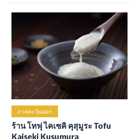
ภาคตะวันออก
ร้าน โทฟุ ไคเซคิ คุสุมูระ Tofu
Kaiseki Kusumura