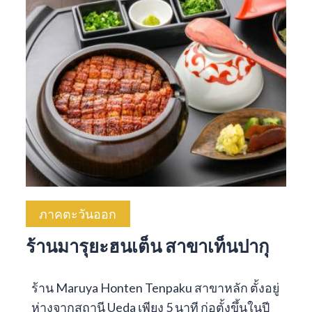
ภาคตะวันออก
ร้านมารุยะฮนเต็น สาขาเท็นปากุ
ร้าน Maruya Honten Tenpaku สาขาหลัก ตั้งอยู่
ห่างจากสถานี Ueda เพียง 5 นาที ก่อตั้งขึ้นในปี