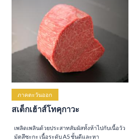
ภาคตะวันออก
สเต็กเฮ้าส์โทคุกาวะ
เพลิดเพลินด้วยประสาทสัมผัสทั้งห้าไปกับเนื้อวัว
มัตสึซะกะ เนื้อระดับ A5 ชั้นดีและหา