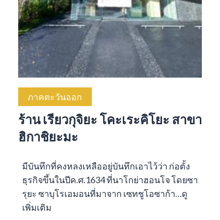
ภาคตะวันออก
ร้าน เรียวกุจิยะ โคะเระคิโยะ สาขา
ฮิกาชิยะมะ
มีบันทึกที่คงหลงเหลืออยู่บันทึกเอาไว้ว่า ก่อตั้ง
ธุรกิจขึ้นในปีค.ศ.1634 ที่นาโกย่าฮอนโจ โดยซา
รุยะ ซาบุโรเอมอนที่มาจาก เซทชูโอซาก้า…
ดู
เพิ่มเติม