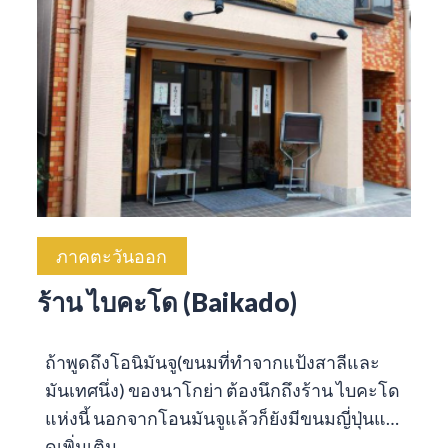
ภาคตะวันออก
ร้าน ไบคะโด (Baikado)
ถ้าพูดถึงโอนิมันจู(ขนมที่ทำจากแป้งสาลีและ
มันเทศนึ่ง) ของนาโกย่า ต้องนึกถึงร้าน ไบคะโด
แห่งนี้ นอกจากโอนมันจูแล้วก็ยังมีขนมญี่ปุ่นแ…
ดูเพิ่มเติม