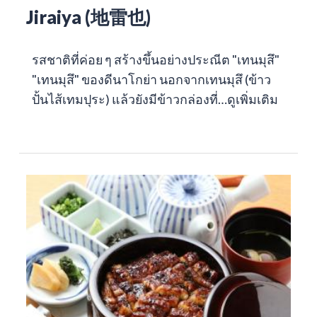
Jiraiya (地雷也)
รสชาติที่ค่อย ๆ สร้างขึ้นอย่างประณีต "เทนมุสึ"
"เทนมุสึ" ของดีนาโกย่า นอกจากเทนมุสึ (ข้าว
ปั้นไส้เทมปุระ) แล้วยังมีข้าวกล่องที่…
ดูเพิ่มเติม