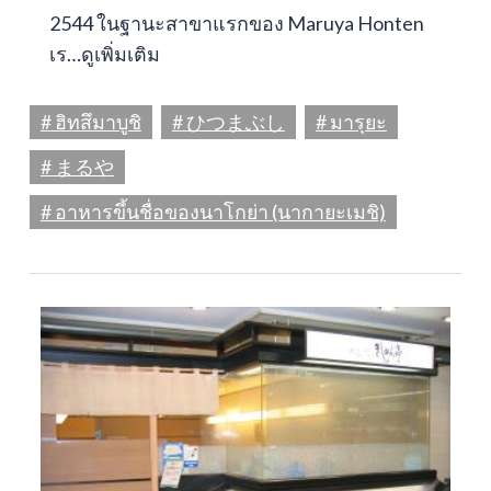
2544 ในฐานะสาขาแรกของ Maruya Honten
เร…
ดูเพิ่มเติม
# ฮิทสึมาบูชิ
# ひつまぶし
# มารุยะ
# まるや
# อาหารขึ้นชื่อของนาโกย่า (นากายะเมชิ)