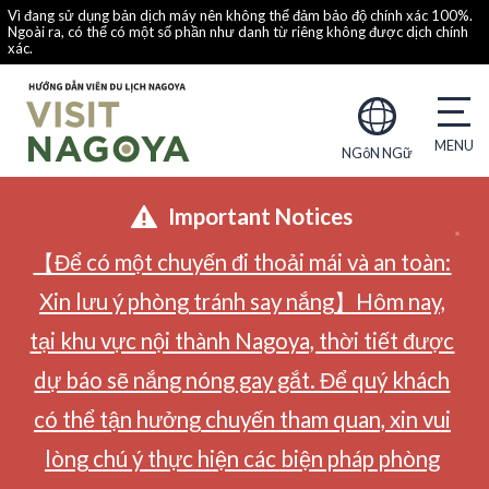
Vì đang sử dụng bản dịch máy nên không thể đảm bảo độ chính xác 100%.
Ngoài ra, có thể có một số phần như danh từ riêng không được dịch chính
xác.
NGôN NGữ
Important Notices
【Để có một chuyến đi thoải mái và an toàn:
Xin lưu ý phòng tránh say nắng】Hôm nay,
tại khu vực nội thành Nagoya, thời tiết được
dự báo sẽ nắng nóng gay gắt. Để quý khách
có thể tận hưởng chuyến tham quan, xin vui
lòng chú ý thực hiện các biện pháp phòng