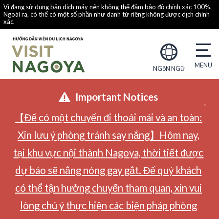
Vì đang sử dụng bản dịch máy nên không thể đảm bảo độ chính xác 100%.
Ngoài ra, có thể có một số phần như danh từ riêng không được dịch chính
xác.
NGôN NGữ
Important Notices
【Để có một chuyến đi thoải mái và an toàn:
Xin lưu ý phòng tránh say nắng】Hôm nay,
tại khu vực nội thành Nagoya, thời tiết được
dự báo sẽ nắng nóng gay gắt. Để quý khách
có thể tận hưởng chuyến tham quan, xin vui
lòng chú ý thực hiện các biện pháp phòng