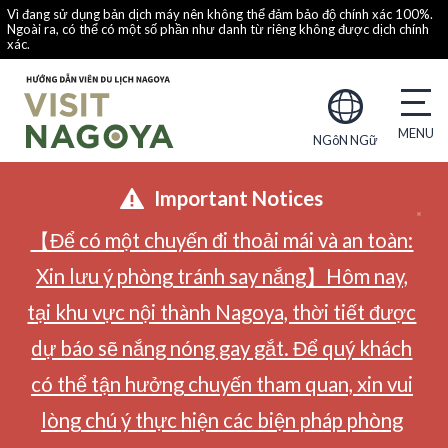
Vì đang sử dụng bản dịch máy nên không thể đảm bảo độ chính xác 100%.
Ngoài ra, có thể có một số phần như danh từ riêng không được dịch chính
xác.
NGôN NGữ
Important Notices
【Để có một chuyến đi thoải mái và an toàn:
Xin lưu ý phòng tránh say nắng】Hôm nay,
tại khu vực nội thành Nagoya, thời tiết được
dự báo sẽ nắng nóng gay gắt. Để quý khách
có thể tận hưởng chuyến tham quan, xin vui
lòng chú ý thực hiện các biện pháp phòng