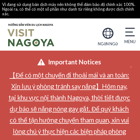
Vì đang sử dụng bản dịch máy nên không thể đảm bảo độ chính xác 100%.
Ngoài ra, có thể có một số phần như danh từ riêng không được dịch chính
xác.
NGôN NGữ
Important Notices
【Để có một chuyến đi thoải mái và an toàn:
Xin lưu ý phòng tránh say nắng】Hôm nay,
tại khu vực nội thành Nagoya, thời tiết được
dự báo sẽ nắng nóng gay gắt. Để quý khách
có thể tận hưởng chuyến tham quan, xin vui
lòng chú ý thực hiện các biện pháp phòng