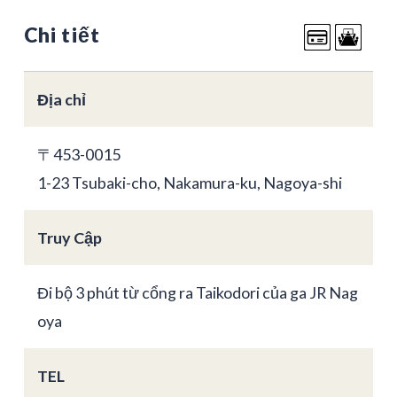
Chi tiết
Địa chỉ
〒453-0015
1-23 Tsubaki-cho, Nakamura-ku, Nagoya-shi
Truy Cập
Đi bộ 3 phút từ cổng ra Taikodori của ga JR Nag
oya
TEL