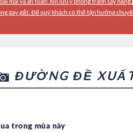
ải mái và an toàn: Xin lưu ý phòng tránh say nắng
ng gay gắt. Để quý khách có thể tận hưởng chuyến 
ĐƯỜNG ĐỀ XUẤ
qua trong mùa này