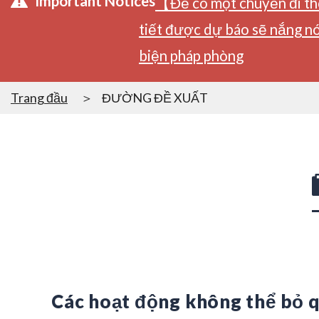
Important Notices
【Để có một chuyến đi tho
tiết được dự báo sẽ nắng nó
biện pháp phòng
Trang đầu
ĐƯỜNG ĐỀ XUẤT
Các hoạt động không thể bỏ 