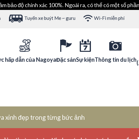
ảm bảo độ chính xác 100%. Ngoài ra, có thể có một số phần
h
Tuyến xe buýt Me ~ guru
Wi-Fi miễn phí
c hấp dẫn của Nagoya
Đặc sản
Sự kiện
Thông tin du lịch
a xinh đẹp trong từng bức ảnh