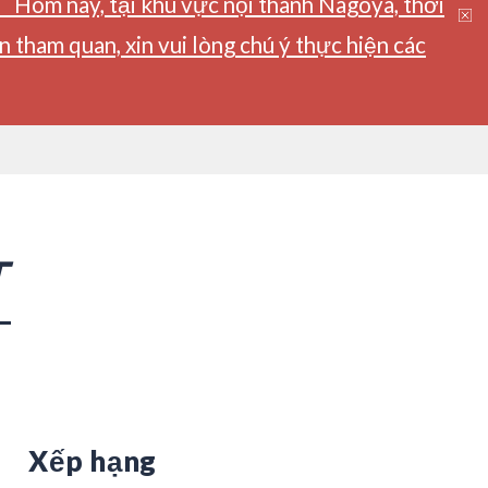
】Hôm nay, tại khu vực nội thành Nagoya, thời
tham quan, xin vui lòng chú ý thực hiện các
T
Xếp hạng