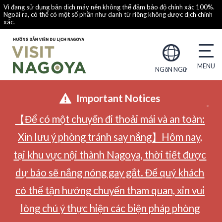
Vì đang sử dụng bản dịch máy nên không thể đảm bảo độ chính xác 100%.
Ngoài ra, có thể có một số phần như danh từ riêng không được dịch chính
xác.
NGôN NGữ
Important Notices
【Để có một chuyến đi thoải mái và an toàn:
Xin lưu ý phòng tránh say nắng】Hôm nay,
tại khu vực nội thành Nagoya, thời tiết được
dự báo sẽ nắng nóng gay gắt. Để quý khách
có thể tận hưởng chuyến tham quan, xin vui
lòng chú ý thực hiện các biện pháp phòng