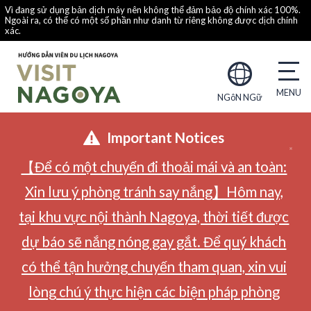
Vì đang sử dụng bản dịch máy nên không thể đảm bảo độ chính xác 100%.
Ngoài ra, có thể có một số phần như danh từ riêng không được dịch chính
xác.
NGôN NGữ
Important Notices
【Để có một chuyến đi thoải mái và an toàn:
Xin lưu ý phòng tránh say nắng】Hôm nay,
tại khu vực nội thành Nagoya, thời tiết được
dự báo sẽ nắng nóng gay gắt. Để quý khách
có thể tận hưởng chuyến tham quan, xin vui
lòng chú ý thực hiện các biện pháp phòng