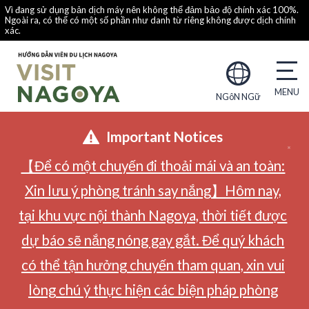
Vì đang sử dụng bản dịch máy nên không thể đảm bảo độ chính xác 100%.
Ngoài ra, có thể có một số phần như danh từ riêng không được dịch chính
xác.
NGôN NGữ
Important Notices
【Để có một chuyến đi thoải mái và an toàn:
Xin lưu ý phòng tránh say nắng】Hôm nay,
tại khu vực nội thành Nagoya, thời tiết được
dự báo sẽ nắng nóng gay gắt. Để quý khách
có thể tận hưởng chuyến tham quan, xin vui
lòng chú ý thực hiện các biện pháp phòng