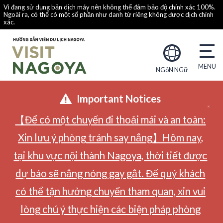
Vì đang sử dụng bản dịch máy nên không thể đảm bảo độ chính xác 100%.
Ngoài ra, có thể có một số phần như danh từ riêng không được dịch chính
xác.
NGôN NGữ
Important Notices
【Để có một chuyến đi thoải mái và an toàn:
Xin lưu ý phòng tránh say nắng】Hôm nay,
tại khu vực nội thành Nagoya, thời tiết được
dự báo sẽ nắng nóng gay gắt. Để quý khách
có thể tận hưởng chuyến tham quan, xin vui
lòng chú ý thực hiện các biện pháp phòng