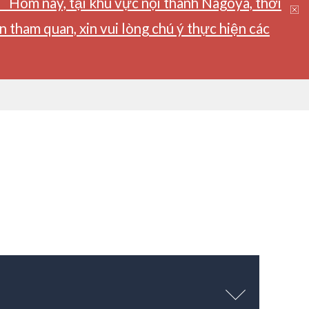
】Hôm nay, tại khu vực nội thành Nagoya, thời
tham quan, xin vui lòng chú ý thực hiện các