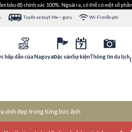
ảm bảo độ chính xác 100%. Ngoài ra, có thể có một số phần
h
Tuyến xe buýt Me ~ guru
Wi-Fi miễn phí
c hấp dẫn của Nagoya
Đặc sản
Sự kiện
Thông tin du lịch
a xinh đẹp trong từng bức ảnh