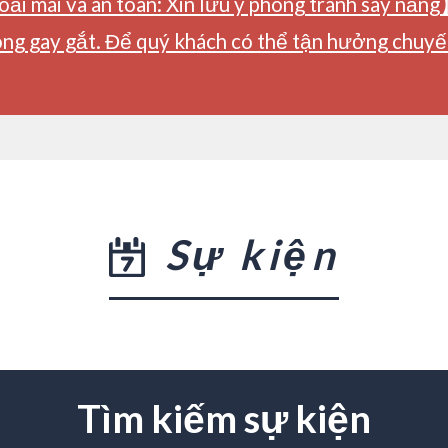
ải mái và an toàn: Xin lưu ý phòng tránh say nắng
ng gay gắt. Để quý khách có thể tận hưởng chuyến 
Sự kiện
Tìm kiếm sự kiện