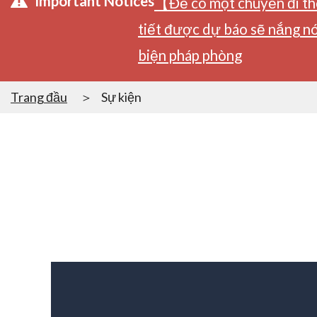
Important Notices
【Để có một chuyến đi tho
tiết được dự báo sẽ nắng nó
biện pháp phòng
Trang đầu
Sự kiện