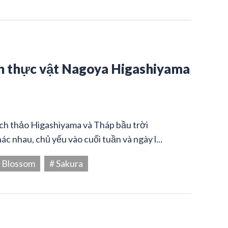
n thực vật Nagoya Higashiyama
ách thảo Higashiyama và Tháp bầu trời
c nhau, chủ yếu vào cuối tuần và ngày l...
y Blossom
# Sakura