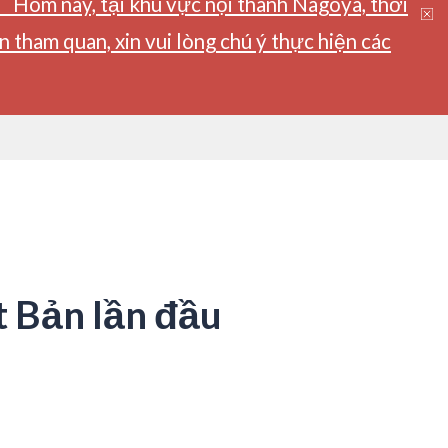
】Hôm nay, tại khu vực nội thành Nagoya, thời
tham quan, xin vui lòng chú ý thực hiện các
t Bản lần đầu