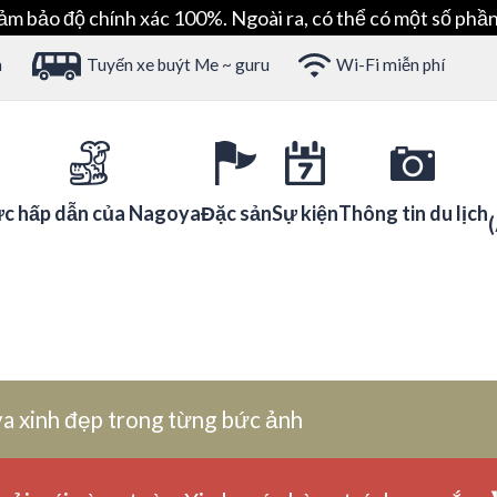
ảm bảo độ chính xác 100%. Ngoài ra, có thể có một số phần
h
Tuyến xe buýt Me ~ guru
Wi-Fi miễn phí
c hấp dẫn của Nagoya
Đặc sản
Sự kiện
Thông tin du lịch
a xinh đẹp trong từng bức ảnh