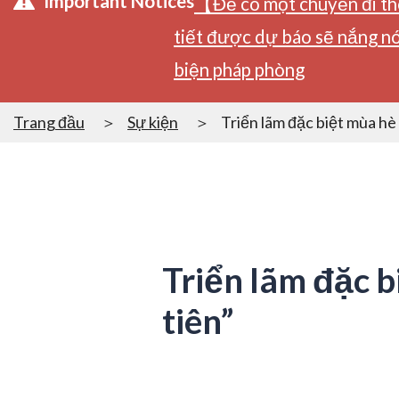
Important Notices
【Để có một chuyến đi tho
tiết được dự báo sẽ nắng nó
biện pháp phòng
Trang đầu
Sự kiện
Triển lãm đặc biệt mùa hè
Triển lãm đặc 
tiên”