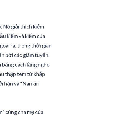
. Nó giải thích kiếm
ẫu kiếm và kiếm của
oài ra, trong thời gian
ần bởi các giám tuyển.
n bằng cách lắng nghe
thu thập tem từ khắp
i hạn và “Narikiri
n” cùng cha mẹ của