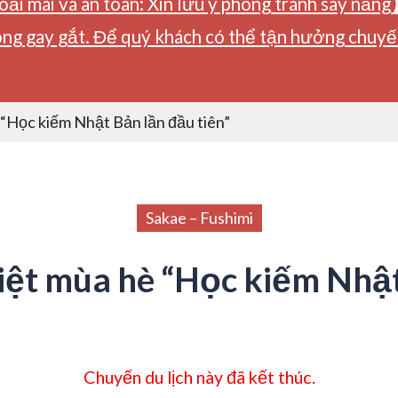
ải mái và an toàn: Xin lưu ý phòng tránh say nắng
ng gay gắt. Để quý khách có thể tận hưởng chuyến 
 “Học kiếm Nhật Bản lần đầu tiên”
Sakae – Fushimi
biệt mùa hè “Học kiếm Nhậ
Chuyến du lịch này đã kết thúc.