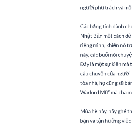
người phụ trách và một
Các bảng tính dành cho
Nhật Bản một cách dễ 
riêng mình, khiến nó t
này, các buổi nói chuy
Đây là một sự kiện mà 
câu chuyện của người p
tòa nhà, họ cũng sẽ bán
Warlord Mũ” mà cha mẹ
Mùa hè này, hãy ghé t
bạn và tận hưởng việc