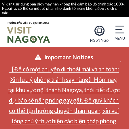
Vì đang sử dụng bản dịch máy nên không thể đảm bảo độ chính xác 100%.
Ngoài ra, có thể có một số phần như danh từ riêng không được dịch chính
xác.
NGôN NGữ
Important Notices
【Để có một chuyến đi thoải mái và an toàn:
Xin lưu ý phòng tránh say nắng】Hôm nay,
tại khu vực nội thành Nagoya, thời tiết được
dự báo sẽ nắng nóng gay gắt. Để quý khách
có thể tận hưởng chuyến tham quan, xin vui
lòng chú ý thực hiện các biện pháp phòng