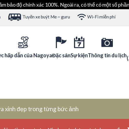
ảm bảo độ chính xác 100%. Ngoài ra, có thể có một số phần
h
Tuyến xe buýt Me ~ guru
Wi-Fi miễn phí
c hấp dẫn của Nagoya
Đặc sản
Sự kiện
Thông tin du lịch
a xinh đẹp trong từng bức ảnh