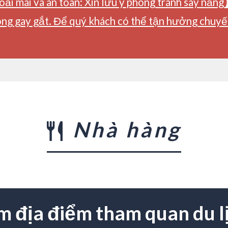
ải mái và an toàn: Xin lưu ý phòng tránh say nắng
ng gay gắt. Để quý khách có thể tận hưởng chuyến 
Nhà hàng
m địa điểm tham quan du l