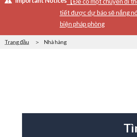
Important Notices
【Để có một chuyến đi tho
tiết được dự báo sẽ nắng nó
biện pháp phòng
Trang đầu
Nhà hàng
Tì