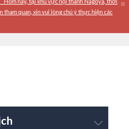
】Hôm nay, tại khu vực nội thành Nagoya, thời
tham quan, xin vui lòng chú ý thực hiện các
ịch