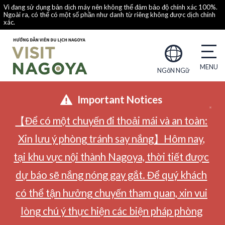
Vì đang sử dụng bản dịch máy nên không thể đảm bảo độ chính xác 100%.
Ngoài ra, có thể có một số phần như danh từ riêng không được dịch chính
xác.
NGôN NGữ
Important Notices
【Để có một chuyến đi thoải mái và an toàn:
Xin lưu ý phòng tránh say nắng】Hôm nay,
tại khu vực nội thành Nagoya, thời tiết được
dự báo sẽ nắng nóng gay gắt. Để quý khách
có thể tận hưởng chuyến tham quan, xin vui
lòng chú ý thực hiện các biện pháp phòng