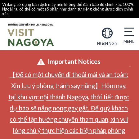
Vì đang sử dụng bản dịch máy nên không thể đảm bảo độ chính xác 100%.
Ngoài ra, có thể có một số phần như danh từ riêng không được dịch chính
xác.
NGôN NGữ
Important Notices
【Để có một chuyến đi thoải mái và an toàn:
Xin lưu ý phòng tránh say nắng】Hôm nay,
tại khu vực nội thành Nagoya, thời tiết được
dự báo sẽ nắng nóng gay gắt. Để quý khách
có thể tận hưởng chuyến tham quan, xin vui
lòng chú ý thực hiện các biện pháp phòng