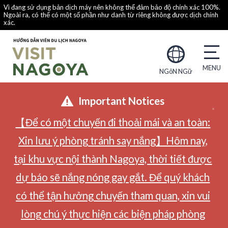
Vì đang sử dụng bản dịch máy nên không thể đảm bảo độ chính xác 100%.
Ngoài ra, có thể có một số phần như danh từ riêng không được dịch chính
xác.
NGôN NGữ
Important Notices
【Để có một chuyến đi thoải mái và an toàn:
Xin lưu ý phòng tránh say nắng】Hôm nay,
tại khu vực nội thành Nagoya, thời tiết được
dự báo sẽ nắng nóng gay gắt. Để quý khách
có thể tận hưởng chuyến tham quan, xin vui
lòng chú ý thực hiện các biện pháp phòng