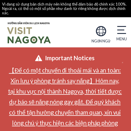
Vì đang sử dụng bản dịch máy nên không thể đảm bảo độ chính xác 100%.
Ngoài ra, có thể có một số phần như danh từ riêng không được dịch chính
xác.
NGôN NGữ
Important Notices
【Để có một chuyến đi thoải mái và an toàn:
Xin lưu ý phòng tránh say nắng】Hôm nay,
tại khu vực nội thành Nagoya, thời tiết được
dự báo sẽ nắng nóng gay gắt. Để quý khách
có thể tận hưởng chuyến tham quan, xin vui
lòng chú ý thực hiện các biện pháp phòng